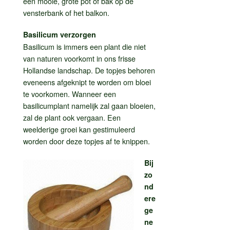
een mooie, grote pot of bak op de
vensterbank of het balkon.
Basilicum verzorgen
Basilicum is immers een plant die niet
van naturen voorkomt in ons frisse
Hollandse landschap. De topjes behoren
eveneens afgeknipt te worden om bloei
te voorkomen. Wanneer een
basilicumplant namelijk zal gaan bloeien,
zal de plant ook vergaan. Een
weelderige groei kan gestimuleerd
worden door deze topjes af te knippen.
Bij
zo
nd
ere
ge
ne