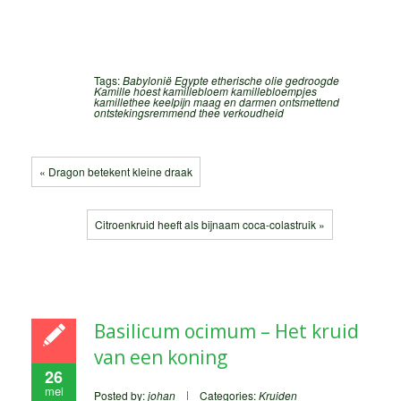
Tags:
Babylonië
Egypte
etherische olie
gedroogde
Kamille
hoest
kamillebloem
kamillebloempjes
kamillethee
keelpijn
maag en darmen
ontsmettend
ontstekingsremmend
thee
verkoudheid
« Dragon betekent kleine draak
Citroenkruid heeft als bijnaam coca-colastruik »
Basilicum ocimum – Het kruid
van een koning
26
mei
Posted by:
johan
Categories:
Kruiden