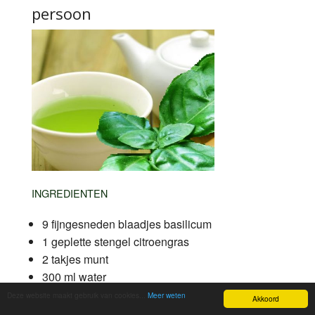
persoon
INGREDIENTEN
9 fijngesneden blaadjes basilicum
1 geplette stengel citroengras
2 takjes munt
300 ml water
Deze website maakt gebruik van cookies...
Meer weten
Akkoord
BEREIDING