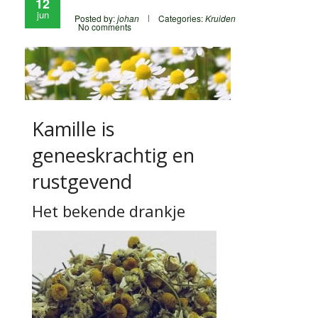
12
jun
Posted by:
johan
Categories:
Kruiden
No comments
Kamille is
geneeskrachtig en
rustgevend
Het bekende drankje