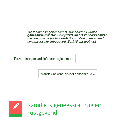
Tags:
Chinese geneeskunst
Dropsoorten
Eurazië
genezende krachten
Glycyrrhiza glabra
kruidenrecepten
nieuwe gummetjes
Noord-Afrika
ontstekingsremmend
smaaksensatie
snoepgoed
West-Afrika
zoethout
« Rozenblaadjes laat liefdesenergie stralen
Maretak bekend als het heksenkruid »
Kamille is geneeskrachtig en
rustgevend