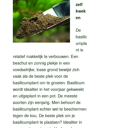
zelf
kwek
en
De
basilic
umpla
nt is
relatief makkelijk te verbouwen. Een
beschut en zonnig plekje in een
voedselrijke, losse grond bewijst zich
vaak als de beste plek voor de
basilicumplant om te groeien. Basilicum
wordt idealiter in het voorjaar gekweekt
en uitgeplant in een pot. De meeste
soorten zijn eenjarig. Men behoort de
basilicumplant echter wel te beschermen
tegen de kou. De beste plek om je
basilicumplant te plaatsen? Idealiter in