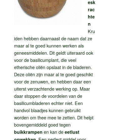
esk
rac
hte
n
Kru
iden hebben daarnaast de naam dat ze
maar al te goed kunnen werken als
geneesmiddelen. Dit geldt uiteraard ook
voor de basilicumplant, die veel
etherische oliën opslaat in de bladeren.
Deze oliën zijn maar al te goed geschikt
voor de zenuwen, en hebben daar een
uiterst verzachtende werking op. Maar
daar stoppen de voordelen van de
basilicumbladeren echter niet. Een
handvol blaadjes kunnen gebruikt
worden om thee mee te zetten. Dit helpt
bovengemiddeld goed tegen
en kan de
buikkrampen
eetlust
. Een perfect middel voor
opwekken