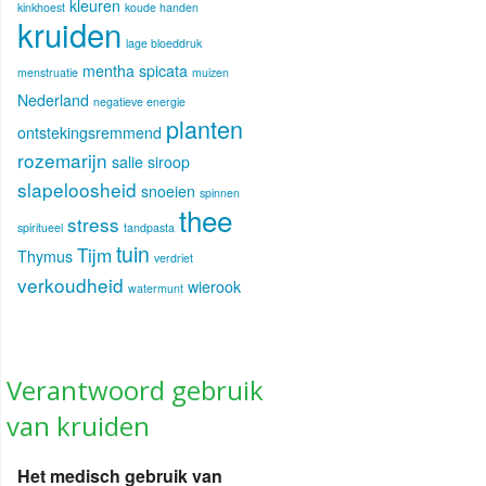
kleuren
kinkhoest
koude handen
kruiden
lage bloeddruk
mentha spicata
menstruatie
muizen
Nederland
negatieve energie
planten
ontstekingsremmend
rozemarijn
salie
siroop
slapeloosheid
snoeien
spinnen
thee
stress
spiritueel
tandpasta
tuin
Tijm
Thymus
verdriet
verkoudheid
wierook
watermunt
Verantwoord gebruik
van kruiden
Het medisch gebruik van