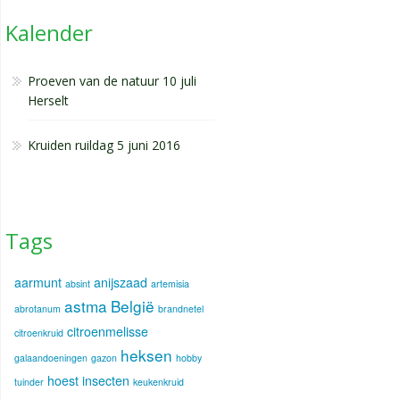
Kalender
Proeven van de natuur 10 juli
Herselt
Kruiden ruildag 5 juni 2016
Tags
aarmunt
anijszaad
absint
artemisia
astma
België
abrotanum
brandnetel
citroenmelisse
citroenkruid
heksen
galaandoeningen
gazon
hobby
hoest
insecten
tuinder
keukenkruid