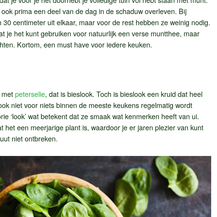
n ook prima een deel van de dag in de schaduw overleven. Bij
n 30 centimeter uit elkaar, maar voor de rest hebben ze weinig nodig.
at je het kunt gebruiken voor natuurlijk een verse muntthee, maar
rechten. Kortom, een must have voor iedere keuken.
d met
peterselie
, dat is bieslook. Toch is bieslook een kruid dat heel
ook niet voor niets binnen de meeste keukens regelmatig wordt
gorie ‘look’ wat betekent dat ze smaak wat kenmerken heeft van ui.
at het een meerjarige plant is, waardoor je er jaren plezier van kunt
ut niet ontbreken.