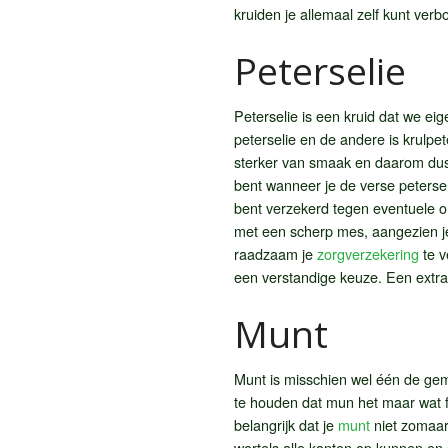
kruiden je allemaal zelf kunt ver
Peterselie
Peterselie is een kruid dat we eig
peterselie en de andere is krulpete
sterker van smaak en daarom dus o
bent wanneer je de verse peterseli
bent verzekerd tegen eventuele ong
met een scherp mes, aangezien je 
raadzaam je
zorgverzekering
te v
een verstandige keuze. Een extra 
Munt
Munt is misschien wel één de gem
te houden dat mun het maar wat fij
belangrijk dat je
munt
niet zomaar 
wortels alle kanten op kunnen en d