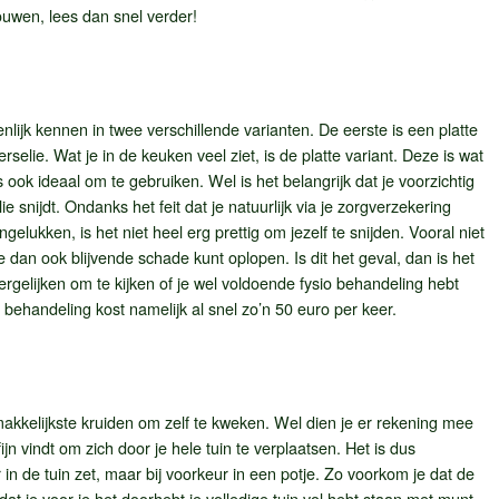
bouwen, lees dan snel verder!
enlijk kennen in twee verschillende varianten. De eerste is een platte
rselie. Wat je in de keuken veel ziet, is de platte variant. Deze is wat
ok ideaal om te gebruiken. Wel is het belangrijk dat je voorzichtig
e snijdt. Ondanks het feit dat je natuurlijk via je zorgverzekering
elukken, is het niet heel erg prettig om jezelf te snijden. Vooral niet
dan ook blijvende schade kunt oplopen. Is dit het geval, dan is het
ergelijken om te kijken of je wel voldoende fysio behandeling hebt
behandeling kost namelijk al snel zo’n 50 euro per keer.
akkelijkste kruiden om zelf te kweken. Wel dien je er rekening mee
n vindt om zich door je hele tuin te verplaatsen. Het is dus
in de tuin zet, maar bij voorkeur in een potje. Zo voorkom je dat de
at je voor je het doorhebt je volledige tuin vol hebt staan met munt.