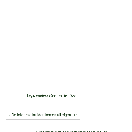
Tags:
marters
steenmarter
Tips
« De lekkerste kruiden komen uit eigen tuin
4 tips om je huis en tuin winterklaar te maken »