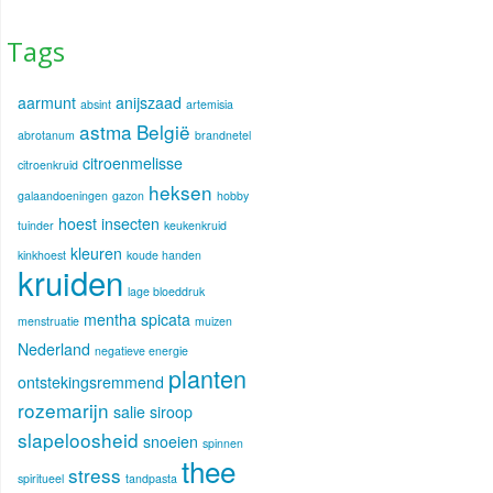
Tags
aarmunt
anijszaad
absint
artemisia
astma
België
abrotanum
brandnetel
citroenmelisse
citroenkruid
heksen
galaandoeningen
gazon
hobby
hoest
insecten
tuinder
keukenkruid
kleuren
kinkhoest
koude handen
kruiden
lage bloeddruk
mentha spicata
menstruatie
muizen
Nederland
negatieve energie
planten
ontstekingsremmend
rozemarijn
salie
siroop
slapeloosheid
snoeien
spinnen
thee
stress
spiritueel
tandpasta