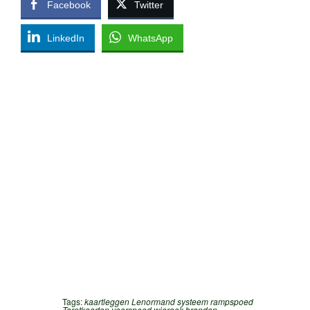
Facebook
Twitter
LinkedIn
WhatsApp
Tags:
kaartleggen
Lenormand systeem
rampspoed
Tarotkaarten
voorspoed
wierook branden