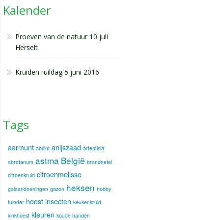
Kalender
Proeven van de natuur 10 juli
Herselt
Kruiden ruildag 5 juni 2016
Tags
aarmunt
anijszaad
absint
artemisia
astma
België
abrotanum
brandnetel
citroenmelisse
citroenkruid
heksen
galaandoeningen
gazon
hobby
hoest
insecten
tuinder
keukenkruid
kleuren
kinkhoest
koude handen