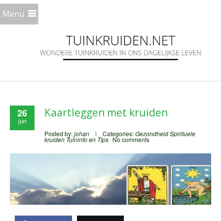
Menu
Kaartleggen met kruiden
26
jun
Posted by:
johan
Categories:
Gezondheid
Spirituele
kruiden
Tuininfo en Tips
No comments