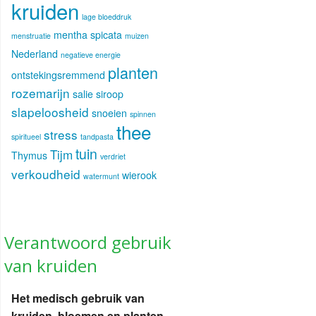
kruiden
lage bloeddruk
mentha spicata
menstruatie
muizen
Nederland
negatieve energie
planten
ontstekingsremmend
rozemarijn
salie
siroop
slapeloosheid
snoeien
spinnen
thee
stress
spiritueel
tandpasta
tuin
Tijm
Thymus
verdriet
verkoudheid
wierook
watermunt
Verantwoord gebruik
van kruiden
Het medisch gebruik van
kruiden, bloemen en planten