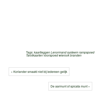
Tags:
kaartleggen
Lenormand systeem
rampspoed
Tarotkaarten
voorspoed
wierook branden
« Koriander smaakt niet bij iedereen gelijk
De aarmunt of spicata munt »