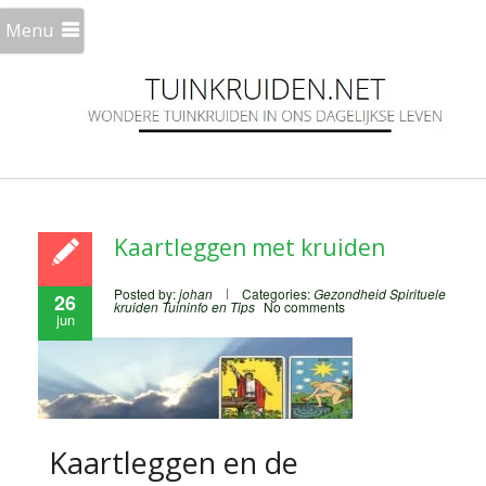
Menu
Kaartleggen met kruiden
Posted by:
johan
Categories:
Gezondheid
Spirituele
26
kruiden
Tuininfo en Tips
No comments
jun
Kaartleggen en de