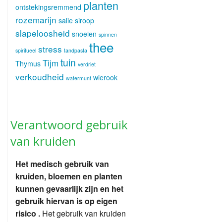
planten
ontstekingsremmend
rozemarijn
salie
siroop
slapeloosheid
snoeien
spinnen
thee
stress
spiritueel
tandpasta
tuin
Tijm
Thymus
verdriet
verkoudheid
wierook
watermunt
Verantwoord gebruik
van kruiden
Het medisch gebruik van
kruiden, bloemen en planten
kunnen gevaarlijk zijn en het
gebruik hiervan is op eigen
risico .
Het gebruik van kruiden