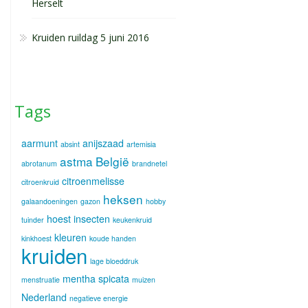
Herselt
Kruiden ruildag 5 juni 2016
Tags
aarmunt
anijszaad
absint
artemisia
astma
België
abrotanum
brandnetel
citroenmelisse
citroenkruid
heksen
galaandoeningen
gazon
hobby
hoest
insecten
tuinder
keukenkruid
kleuren
kinkhoest
koude handen
kruiden
lage bloeddruk
mentha spicata
menstruatie
muizen
Nederland
negatieve energie