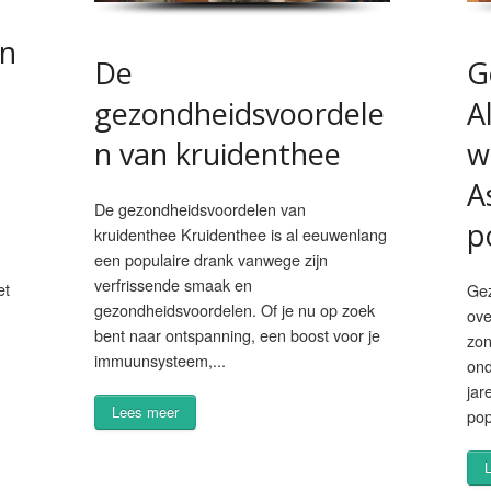
en
De
G
gezondheidsvoordele
A
n van kruidenthee
w
A
De gezondheidsvoordelen van
p
kruidenthee Kruidenthee is al eeuwenlang
een populaire drank vanwege zijn
verfrissende smaak en
et
Gez
gezondheidsvoordelen. Of je nu op zoek
ove
bent naar ontspanning, een boost voor je
zon
immuunsysteem,...
ond
jar
Lees meer
pop