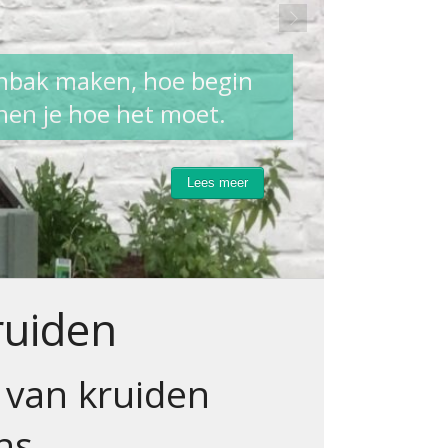
enbak maken, hoe begin
onen je hoe het moet.
Lees meer
ruiden
 van kruiden
ns