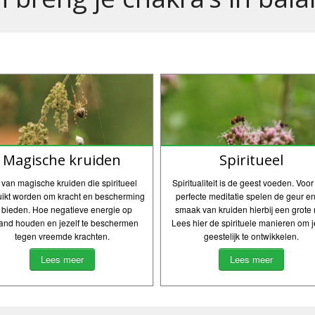
Magische kruiden
Spiritueel
st van magische kruiden die spiritueel
Spiritualiteit is de geest voeden. Voo
uikt worden om kracht en bescherming
perfecte meditatie spelen de geur e
e bieden. Hoe negatieve energie op
smaak van kruiden hierbij een grote r
tand houden en jezelf te beschermen
Lees hier de spirituele manieren om j
tegen vreemde krachten.
geestelijk te ontwikkelen.
Lees meer
Lees meer