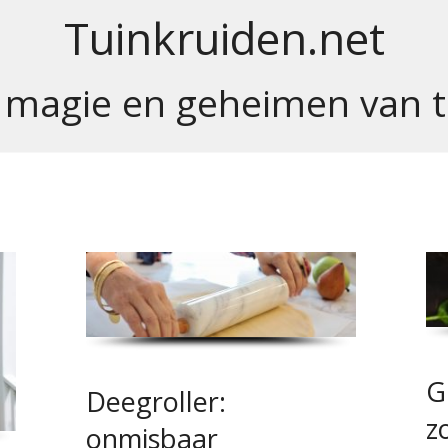
Tuinkruiden.net
 magie en geheimen van t
G
Deegroller:
z
onmisbaar