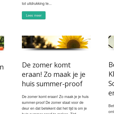
tot uitdrukking te...
Lees meer
B
De zomer komt
en
K
eraan! Zo maak je je
S
huis summer-proof
e
De zomer komt eraan! Zo maak je je huis
summer-proof De zomer staat voor de
Bet
deur en dat betekent dat het tijd is om je
omh
huis summer-proof te maken. Tijd...