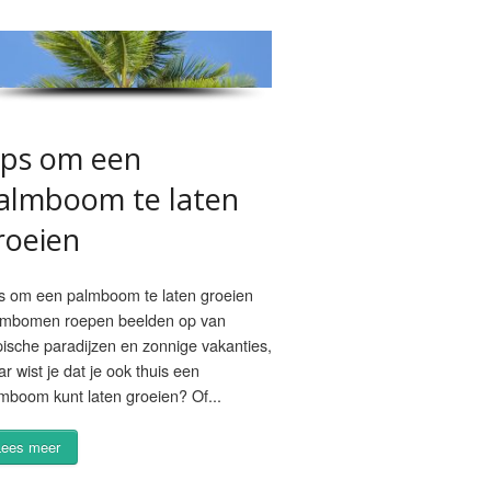
ips om een
almboom te laten
roeien
s om een palmboom te laten groeien
lmbomen roepen beelden op van
pische paradijzen en zonnige vakanties,
r wist je dat je ook thuis een
mboom kunt laten groeien? Of...
Lees meer