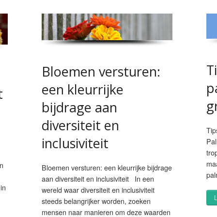
T
Bloemen versturen:
p
een kleurrijke
t
g
bijdrage aan
diversiteit en
Tip
inclusiviteit
Pa
tro
maa
an
Bloemen versturen: een kleurrijke bijdrage
pal
aan diversiteit en inclusiviteit In een
in
wereld waar diversiteit en inclusiviteit
steeds belangrijker worden, zoeken
mensen naar manieren om deze waarden