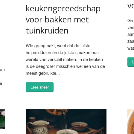
v
keukengereedschap
voor bakken met
Gro
ver
tuinkruiden
aan
zaa
Wie graag bakt, weet dat de juiste
wat
hulpmiddelen én de juiste smaken een
wereld van verschil maken. In de keuken
is de deegroller misschien wel een van de
cum
meest gebruikte...
je
Lees meer