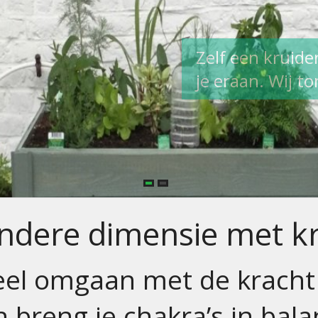
Zelf een kruid
je eraan. Wij t
ndere dimensie met k
ueel omgaan met de kracht
n breng je chakra’s in bala