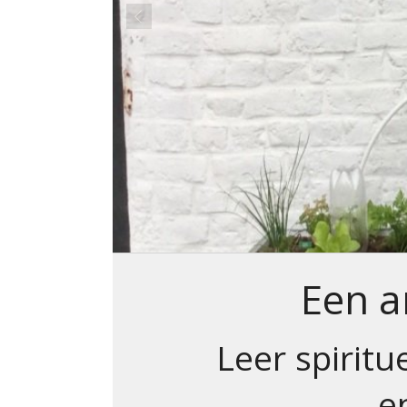
Een a
Leer spirit
e