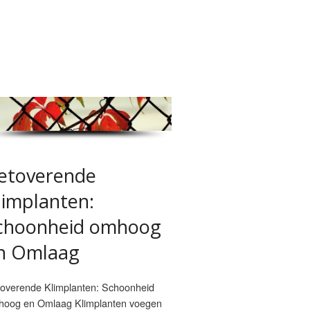
etoverende
limplanten:
choonheid omhoog
n Omlaag
overende Klimplanten: Schoonheid
oog en Omlaag Klimplanten voegen