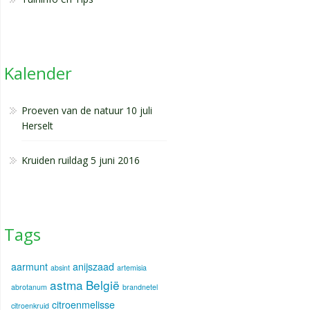
Kalender
Proeven van de natuur 10 juli
Herselt
Kruiden ruildag 5 juni 2016
Tags
aarmunt
anijszaad
absint
artemisia
astma
België
abrotanum
brandnetel
citroenmelisse
citroenkruid