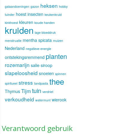
heksen
galaandoeningen
gazon
hobby
hoest
insecten
tuinder
keukenkruid
kleuren
kinkhoest
koude handen
kruiden
lage bloeddruk
mentha spicata
menstruatie
muizen
Nederland
negatieve energie
planten
ontstekingsremmend
rozemarijn
salie
siroop
slapeloosheid
snoeien
spinnen
thee
stress
spiritueel
tandpasta
tuin
Tijm
Thymus
verdriet
verkoudheid
wierook
watermunt
Verantwoord gebruik