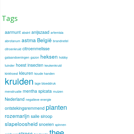
Tags
aarmunt
anijszaad
absint
artemisia
astma
België
abrotanum
brandnetel
citroenmelisse
citroenkruid
heksen
galaandoeningen
gazon
hobby
hoest
insecten
tuinder
keukenkruid
kleuren
kinkhoest
koude handen
kruiden
lage bloeddruk
mentha spicata
menstruatie
muizen
Nederland
negatieve energie
planten
ontstekingsremmend
rozemarijn
salie
siroop
slapeloosheid
snoeien
spinnen
thee
stress