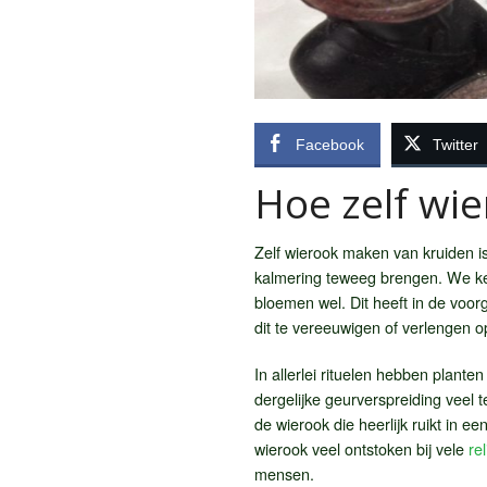
Facebook
Twitter
Hoe zelf wi
Zelf wierook maken van kruiden i
kalmering teweeg brengen. We ke
bloemen wel. Dit heeft in de voo
dit te vereeuwigen of verlengen 
In allerlei rituelen hebben plant
dergelijke geurverspreiding veel 
de wierook die heerlijk ruikt in 
wierook veel ontstoken bij vele
re
mensen.