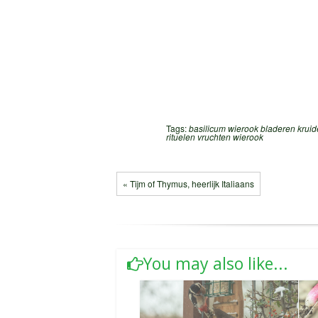
Tags:
basilicum wierook
bladeren
krui
rituelen
vruchten
wierook
« Tijm of Thymus, heerlijk Italiaans
You may also like...