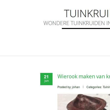
Wierook maken van k
21
jun
Posted by:
johan
Categories:
Tuini