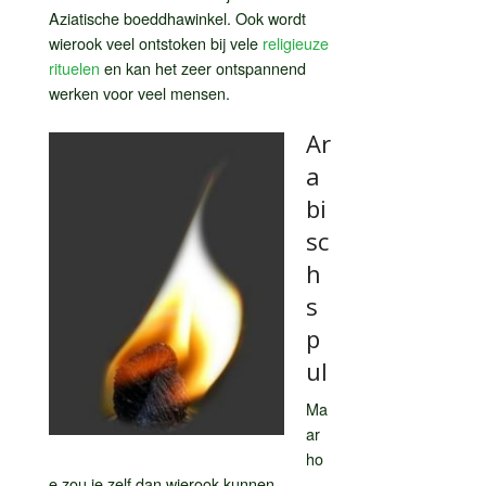
Aziatische boeddhawinkel. Ook wordt
wierook veel ontstoken bij vele
religieuze
rituelen
en kan het zeer ontspannend
werken voor veel mensen.
Ar
a
bi
sc
h
s
p
ul
Ma
ar
ho
e zou je zelf dan wierook kunnen