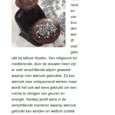
rand
en
van
krui
den
wor
dt
veel
gebr
uikt bij talloze rituelen. Van religieuze tot
mediterende, door de eeuwen heen zijn
er veel verschillende wijzen geweest
waarop men wierook gebruikte. Zo kan
wierook zeer ontspannend werken maar
wordt het ook wel eens gebruikt om een
ruimte te reinigen van geuren en
energie. Verdiep jezelf eens in de
verschillende manieren waarop wierook
gebruikt kan worden en wellicht ontdek