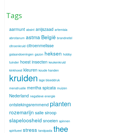
Tags
aarmunt
anijszaad
absint
artemisia
astma
België
abrotanum
brandnetel
citroenmelisse
citroenkruid
heksen
galaandoeningen
gazon
hobby
hoest
insecten
tuinder
keukenkruid
kleuren
kinkhoest
koude handen
kruiden
lage bloeddruk
mentha spicata
menstruatie
muizen
Nederland
negatieve energie
planten
ontstekingsremmend
rozemarijn
salie
siroop
slapeloosheid
snoeien
spinnen
thee
stress
spiritueel
tandpasta