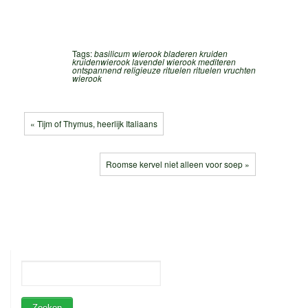
Tags:
basilicum wierook
bladeren
kruiden
kruidenwierook
lavendel wierook
mediteren
ontspannend
religieuze rituelen
rituelen
vruchten
wierook
« Tijm of Thymus, heerlijk Italiaans
Roomse kervel niet alleen voor soep »