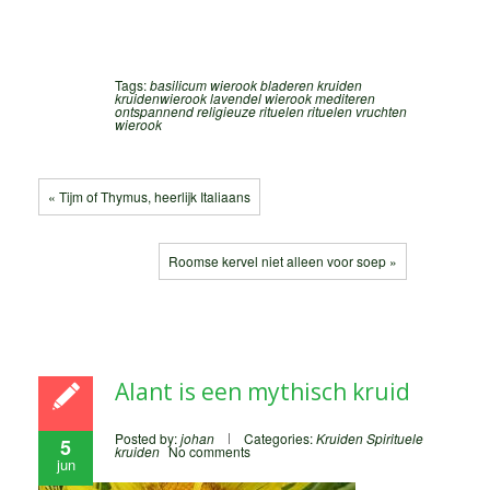
Tags:
basilicum wierook
bladeren
kruiden
kruidenwierook
lavendel wierook
mediteren
ontspannend
religieuze rituelen
rituelen
vruchten
wierook
« Tijm of Thymus, heerlijk Italiaans
Roomse kervel niet alleen voor soep »
Alant is een mythisch kruid
Posted by:
johan
Categories:
Kruiden
Spirituele
5
kruiden
No comments
jun