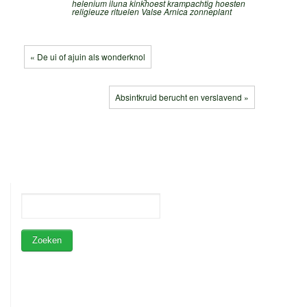
helenium
iluna
kinkhoest
krampachtig hoesten
religieuze rituelen
Valse Arnica
zonneplant
« De ui of ajuin als wonderknol
Absintkruid berucht en verslavend »