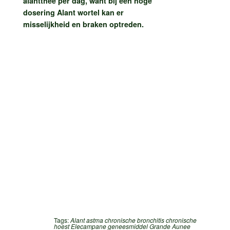
alantthee per dag, want bij een hoge
dosering Alant wortel kan er
misselijkheid en braken optreden.
Tags:
Alant
astma
chronische bronchitis
chronische
hoest
Elecampane
geneesmiddel
Grande Aunee