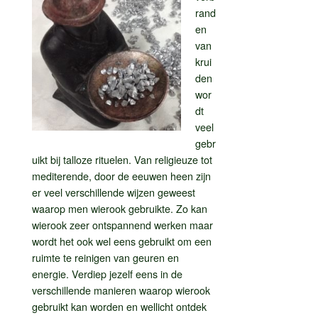
rand
en
van
krui
den
wor
dt
veel
gebr
uikt bij talloze rituelen. Van religieuze tot
mediterende, door de eeuwen heen zijn
er veel verschillende wijzen geweest
waarop men wierook gebruikte. Zo kan
wierook zeer ontspannend werken maar
wordt het ook wel eens gebruikt om een
ruimte te reinigen van geuren en
energie. Verdiep jezelf eens in de
verschillende manieren waarop wierook
gebruikt kan worden en wellicht ontdek