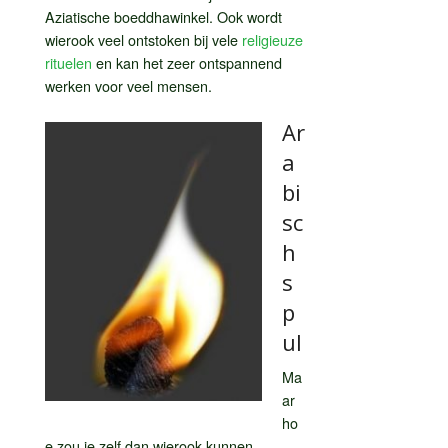
Aziatische boeddhawinkel. Ook wordt
wierook veel ontstoken bij vele
religieuze
rituelen
en kan het zeer ontspannend
werken voor veel mensen.
Ar
a
bi
sc
h
s
p
ul
Ma
ar
ho
e zou je zelf dan wierook kunnen