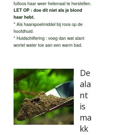
futloos haar weer helemaal te herstellen.
LET OP : doe dit niet als je blond
haar hebt.
* Als haarspoelmiddel bij roos op de
hoofdhuid.
* Huidschilfering : voeg dan wat alant
wortel water toe aan een warm bad.
De
ala
nt
is
ma
kk