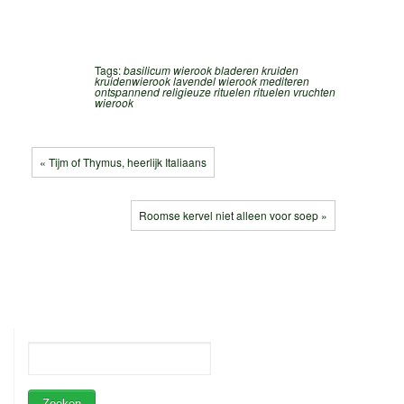
Tags:
basilicum wierook
bladeren
kruiden
kruidenwierook
lavendel wierook
mediteren
ontspannend
religieuze rituelen
rituelen
vruchten
wierook
« Tijm of Thymus, heerlijk Italiaans
Roomse kervel niet alleen voor soep »