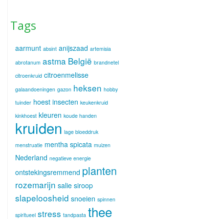
Tags
aarmunt
anijszaad
absint
artemisia
astma
België
abrotanum
brandnetel
citroenmelisse
citroenkruid
heksen
galaandoeningen
gazon
hobby
hoest
insecten
tuinder
keukenkruid
kleuren
kinkhoest
koude handen
kruiden
lage bloeddruk
mentha spicata
menstruatie
muizen
Nederland
negatieve energie
planten
ontstekingsremmend
rozemarijn
salie
siroop
slapeloosheid
snoeien
spinnen
thee
stress
spiritueel
tandpasta