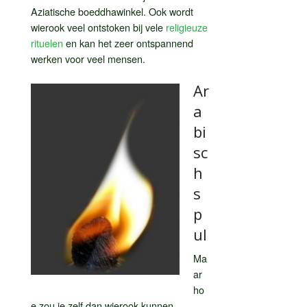
Aziatische boeddhawinkel. Ook wordt
wierook veel ontstoken bij vele
religieuze
rituelen
en kan het zeer ontspannend
werken voor veel mensen.
Ar
a
bi
sc
h
s
p
ul
Ma
ar
ho
e zou je zelf dan wierook kunnen