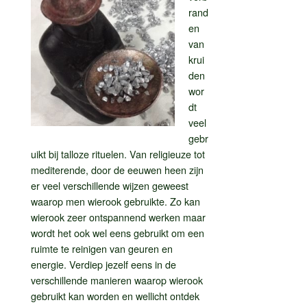
rand
en
van
krui
den
wor
dt
veel
gebr
uikt bij talloze rituelen. Van religieuze tot
mediterende, door de eeuwen heen zijn
er veel verschillende wijzen geweest
waarop men wierook gebruikte. Zo kan
wierook zeer ontspannend werken maar
wordt het ook wel eens gebruikt om een
ruimte te reinigen van geuren en
energie. Verdiep jezelf eens in de
verschillende manieren waarop wierook
gebruikt kan worden en wellicht ontdek