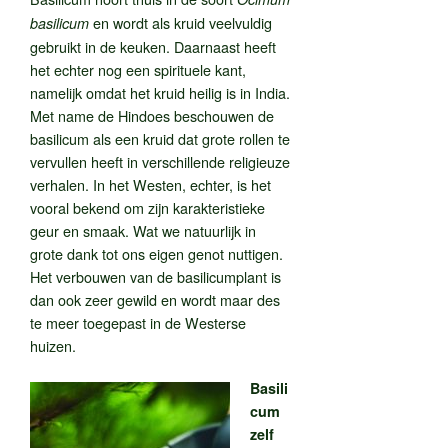
en wordt als kruid veelvuldig
basilicum
gebruikt in de keuken. Daarnaast heeft
het echter nog een spirituele kant,
namelijk omdat het kruid heilig is in India.
Met name de Hindoes beschouwen de
basilicum als een kruid dat grote rollen te
vervullen heeft in verschillende religieuze
verhalen. In het Westen, echter, is het
vooral bekend om zijn karakteristieke
geur en smaak. Wat we natuurlijk in
grote dank tot ons eigen genot nuttigen.
Het verbouwen van de basilicumplant is
dan ook zeer gewild en wordt maar des
te meer toegepast in de Westerse
huizen.
Basili
cum
zelf