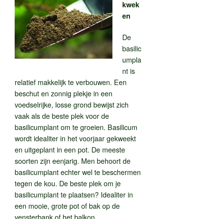
kwek
en
De
basilic
umpla
nt is
relatief makkelijk te verbouwen. Een
beschut en zonnig plekje in een
voedselrijke, losse grond bewijst zich
vaak als de beste plek voor de
basilicumplant om te groeien. Basilicum
wordt idealiter in het voorjaar gekweekt
en uitgeplant in een pot. De meeste
soorten zijn eenjarig. Men behoort de
basilicumplant echter wel te beschermen
tegen de kou. De beste plek om je
basilicumplant te plaatsen? Idealiter in
een mooie, grote pot of bak op de
vensterbank of het balkon.