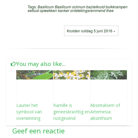
Tags:
Basilicum
Basilicum ocimum
bazielkruid
buikkrampen
eetlust opwekken
kanker
ontstekingsremmend
thee
Kruiden ruildag 5 juni 2016 »
You may also like...
Laurier het
Kamille is
Absintalsem of
symbool van
geneeskrachtig en
Artemesia
overwinning
rustgevend
absinthium
Geef een reactie