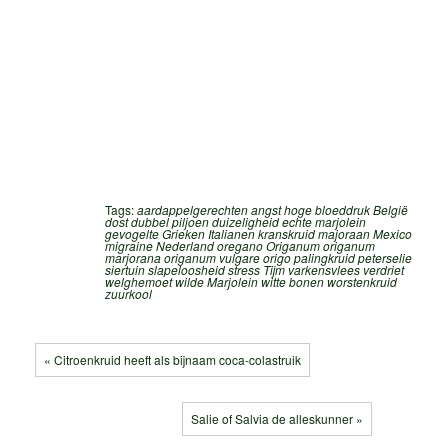
Tags:
aardappelgerechten
angst hoge bloeddruk
België
dost
dubbel piljoen
duizeligheid
echte marjolein
gevogelte
Grieken
Italianen
kranskruid
majoraan
Mexico
migraine
Nederland
oregano
Origanum
origanum
marjorana
origanum vulgare
origo
palingkruid
peterselie
siertuin
slapeloosheid
stress
Tijm
varkensvlees
verdriet
welghemoet
wilde Marjolein
witte bonen
worstenkruid
zuurkool
« Citroenkruid heeft als bijnaam coca-colastruik
Salie of Salvia de alleskunner »