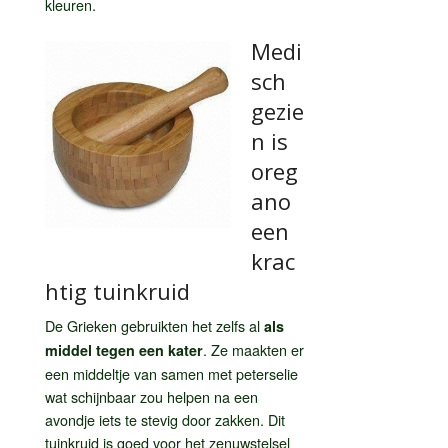
kleuren.
Medi
sch
gezie
n is
oreg
ano
een
krac
htig tuinkruid
De Grieken gebruikten het zelfs al
als
. Ze maakten er
middel tegen een kater
een middeltje van samen met peterselie
wat schijnbaar zou helpen na een
avondje iets te stevig door zakken. Dit
tuinkruid is goed voor het zenuwstelsel