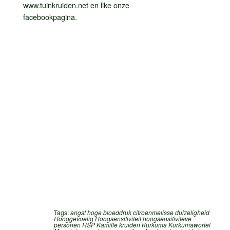
www.tuinkruiden.net en like onze
facebookpagina.
Tags:
angst hoge bloeddruk
citroenmelisse
duizeligheid
Hooggevoelig
Hoogsensitiviteit
hoogsensitiviteve
personen
HSP
Kamille
kruiden
Kurkuma
Kurkumawortel