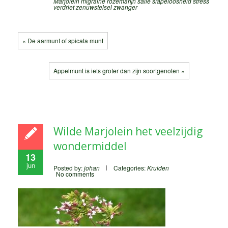
Marjolein
migraine
rozemarijn
salie
slapeloosheid
stress
verdriet
zenuwstelsel
zwanger
« De aarmunt of spicata munt
Appelmunt is iets groter dan zijn soortgenoten »
Wilde Marjolein het veelzijdig
wondermiddel
13
jun
Posted by:
johan
Categories:
Kruiden
No comments