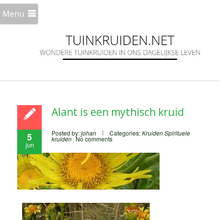
Menu
Alant is een mythisch kruid
Posted by:
johan
Categories:
Kruiden
Spirituele
5
kruiden
No comments
jun