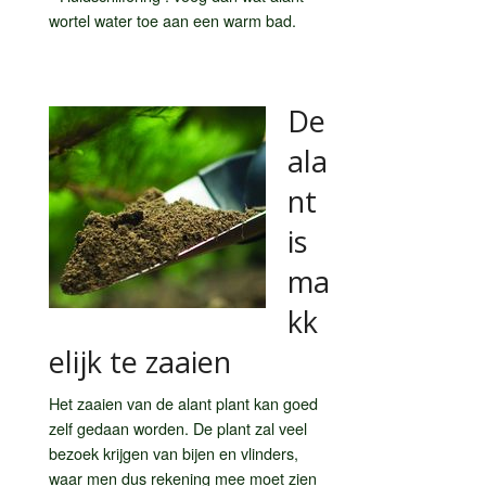
wortel water toe aan een warm bad.
De
ala
nt
is
ma
kk
elijk te zaaien
Het zaaien van de alant plant kan goed
zelf gedaan worden. De plant zal veel
bezoek krijgen van bijen en vlinders,
waar men dus rekening mee moet zien