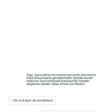
Tags:
Alant
astma
chronische bronchitis
chronische
hoest
Elecampane
geneesmiddel
Grande Aunee
helenium
iluna
kinkhoest
krampachtig hoesten
religieuze rituelen
Valse Arnica
zonneplant
« De ui of ajuin als wonderknol