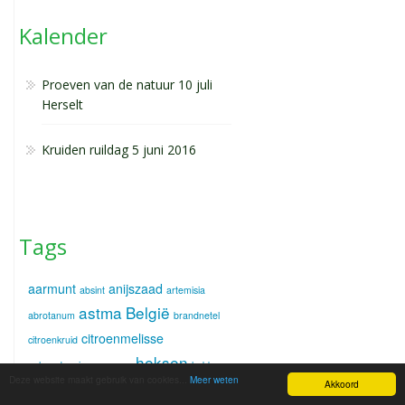
Kalender
Proeven van de natuur 10 juli
Herselt
Kruiden ruildag 5 juni 2016
Tags
aarmunt
anijszaad
absint
artemisia
astma
België
abrotanum
brandnetel
citroenmelisse
citroenkruid
heksen
galaandoeningen
gazon
hobby
Deze website maakt gebruik van cookies...
Meer weten
Akkoord
hoest
insecten
tuinder
keukenkruid