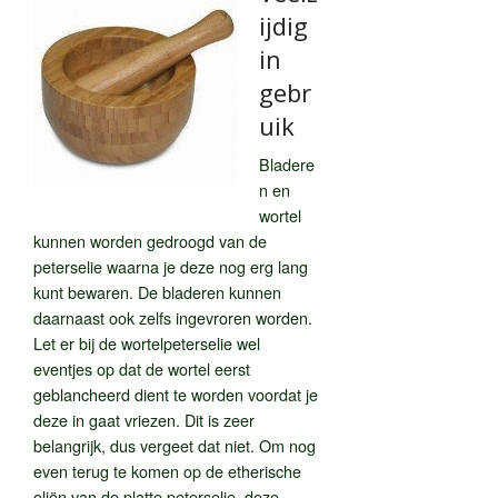
ijdig
in
gebr
uik
Bladere
n en
wortel
kunnen worden gedroogd van de
peterselie waarna je deze nog erg lang
kunt bewaren. De bladeren kunnen
daarnaast ook zelfs ingevroren worden.
Let er bij de wortelpeterselie wel
eventjes op dat de wortel eerst
geblancheerd dient te worden voordat je
deze in gaat vriezen. Dit is zeer
belangrijk, dus vergeet dat niet. Om nog
even terug te komen op de etherische
oliën van de platte peterselie, deze