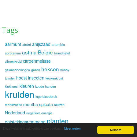
Tags
aarmunt
anijszaad
absint
artemisia
astma
België
abrotanum
brandnetel
citroenmelisse
citroenkruid
heksen
galaandoeningen
gazon
hobby
hoest
insecten
tuinder
keukenkruid
kleuren
kinkhoest
koude handen
kruiden
lage bloeddruk
mentha spicata
menstruatie
muizen
Nederland
negatieve energie
planten
ontstekingsremmend
rozemarijn
Deze website maakt gebruik van cookies...
Meer weten
salie
siroop
Akkoord