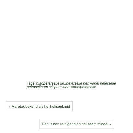
Tags:
bladpeterselie
krulpeterselie
penwortel
peterselie
petroselinum crispum
thee
wortelpeterselie
« Maretak bekend als het heksenkruid
Den is een reinigend en heilzaam middel »