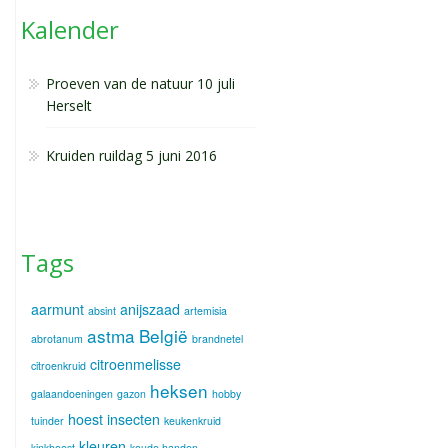
Kalender
Proeven van de natuur 10 juli
Herselt
Kruiden ruildag 5 juni 2016
Tags
aarmunt
anijszaad
absint
artemisia
astma
België
abrotanum
brandnetel
citroenmelisse
citroenkruid
heksen
galaandoeningen
gazon
hobby
hoest
insecten
tuinder
keukenkruid
kleuren
kinkhoest
koude handen