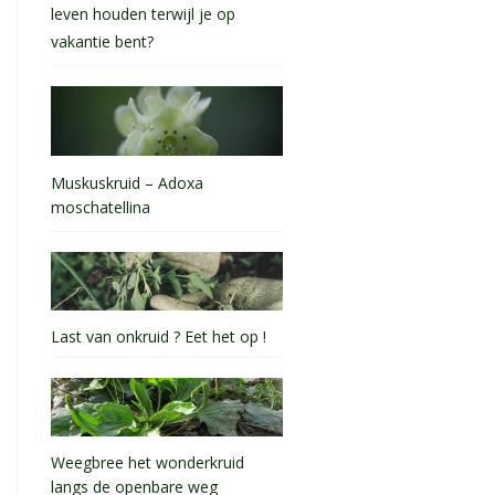
leven houden terwijl je op
vakantie bent?
Muskuskruid – Adoxa
moschatellina
Last van onkruid ? Eet het op !
Weegbree het wonderkruid
langs de openbare weg