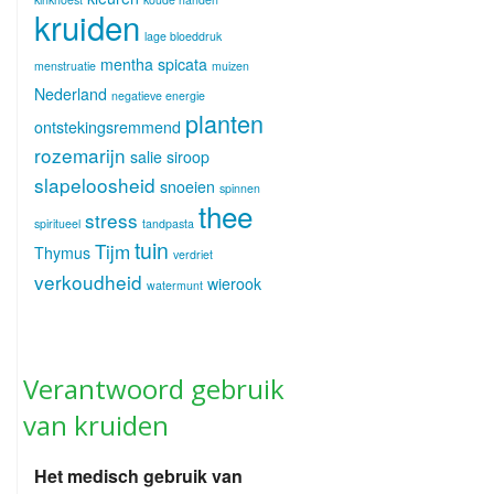
kruiden
lage bloeddruk
mentha spicata
menstruatie
muizen
Nederland
negatieve energie
planten
ontstekingsremmend
rozemarijn
salie
siroop
slapeloosheid
snoeien
spinnen
thee
stress
spiritueel
tandpasta
tuin
Tijm
Thymus
verdriet
verkoudheid
wierook
watermunt
Verantwoord gebruik
van kruiden
Het medisch gebruik van