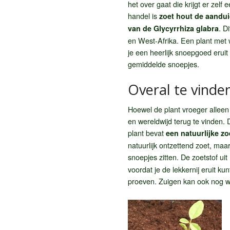
het over gaat die krijgt er zelf
handel is
zoet hout de aandui
. D
van de Glycyrrhiza glabra
en West-Afrika. Een plant met w
je een heerlijk snoepgoed eruit
gemiddelde snoepjes.
Overal te vinde
Hoewel de plant vroeger allee
en wereldwijd terug te vinden.
plant bevat
een natuurlijke zoe
natuurlijk ontzettend zoet, maar
snoepjes zitten. De zoetstof uit
voordat je de lekkernij eruit k
proeven. Zuigen kan ook nog w