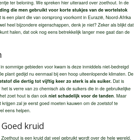
 eentje ter beloning. We spreken hier uiteraard over zoethout. In de
ding die men gebruikt voor korte stukjes van de wortelstok
it is een plant die van oorsprong voorkomt in Eurazië, Noord-Afrika
el heel bijzondere eigenschappen, denk je niet? Zeker als blijkt dat
 kunt halen, dat ook nog eens betrekkelijk langer mee gaat dan de
n
n in sommige gebieden voor kwam is deze inmiddels niet-bedreigd
 De plant gedijd nu eenmaal bij een hoop uiteenlopende klimaten. De
Dat is
tstof die dertig tot vijftig keer zo sterk is als suiker.
 het is verre van zo chemisch als de suikers die in de gebruikelijke
 het zoet hout is dan ook
. Maar
niet schadelijk voor de tanden
unt krijgen zal je eerst goed moeten kauwen om de zoetstof te
el eens helpen.
Goed kruid
Zoethout is een kruid dat veel gebruikt wordt over de hele wereld,