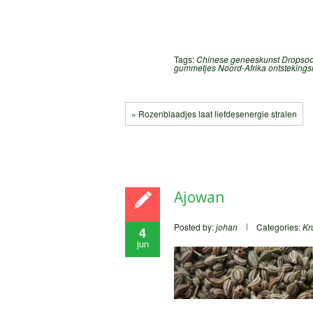
Tags:
Chinese geneeskunst
Dropsoo
gummetjes
Noord-Afrika
ontsteking
« Rozenblaadjes laat liefdesenergie stralen
Ajowan
Posted by:
johan
Categories:
Kr
4
jun