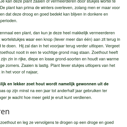
Je kan deze plant zaaien of vermeerderen door stukjes wortel te
 De plant kan prima de winters overleven, zolang men er maar voor
en dat deze droog en goed bedekt kan blijven in donkere en
perioden.
enmaal een plant, dan kun je deze heel makkelijk vermeerderen
 wortelstukjes waar een knop (liever meer dan één) aan zit terug in
 te doen. Hij zal dan in het voorjaar terug verder uitlopen. Vergeet
 zoethout nooit in een te vochtige grond mag staan. Zoethout heeft
 zijn zin in rijke, diepe en losse grond-soorten en houdt van warme
ge zomers. Zaaien is lastig. Plant liever stukjes uitlopers van het
 in het voor of najaar,
lijk en lekker zoet hout wordt namelijk gewonnen uit de
as op zijn minst na een jaar tot anderhalf jaar gebruiken ter
ger je wacht hoe meer geld je eruit kunt verdienen.
ren
 zoethout en leg ze vervolgens te drogen op een droge en goed