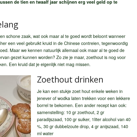
ussen de tien en twaalf jaar schijnen erg veel geld op te
elang
 een schone zaak, wat ook maar al te goed wordt beloont wanneer
her een veel gebruikt kruid in de Chinese contreien, tegenwoordig
oed. Maar we kennen natuurlijk allemaal ook maar al te goed de
 ervan gezet kunnen worden? Zo zie je maar, zoethout is nog voor
en. Een kruid dat je eigenlijk niet mag missen.
Zoethout drinken
Je kan een stukje zoet hout enkele weken in
jenever of wodka laten trekken voor een lekkere
borrel te bekomen. Een ander recept kan ook:
samenstelling: 10 gr zoethout, 2 gr
paradijszaad, 100 gr suiker, 1liter alcohol van 40
%, 30 gr dubbelzoute drop, 4 gr anijszaad, 140
ml water