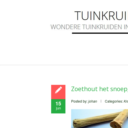
Zoethout het snoepg
Posted by:
johan
Categories:
Kr
15
jun