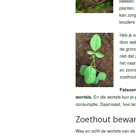
kweken. 
planten.
kan zorg
koudere 
Heb je e
door wat
de grond
niet dat
het naar
en zonni
zoethout
Fatsoen
En die wortels kun je p
wortels.
consumptie. Daarnaast, hoe lan
Zoethout bewa
Was en schil de wortels van de