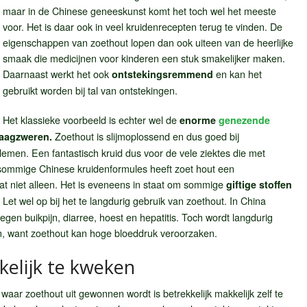
maar in de Chinese geneeskunst komt het toch wel het meeste
voor. Het is daar ook in veel kruidenrecepten terug te vinden. De
eigenschappen van zoethout lopen dan ook uiteen van de heerlijke
smaak die medicijnen voor kinderen een stuk smakelijker maken.
Daarnaast werkt het ook
en kan het
ontstekingsremmend
gebruikt worden bij tal van ontstekingen.
Het klassieke voorbeeld is echter wel de
enorme
genezende
Zoethout is slijmoplossend en dus goed bij
maagzweren.
lemen. Een fantastisch kruid dus voor de vele ziektes die met
sommige Chinese kruidenformules heeft zoet hout een
at niet alleen. Het is eveneens in staat om sommige
giftige stoffen
. Let wel op bij het te langdurig gebruik van zoethout. In China
egen buikpijn, diarree, hoest en hepatitis. Toch wordt langdurig
n, want zoethout kan hoge bloeddruk veroorzaken.
elijk te kweken
 waar zoethout uit gewonnen wordt is betrekkelijk makkelijk zelf te