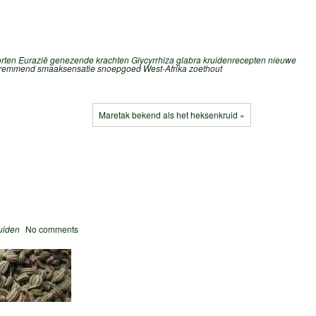
rten
Eurazië
genezende krachten
Glycyrrhiza glabra
kruidenrecepten
nieuwe
sremmend
smaaksensatie
snoepgoed
West-Afrika
zoethout
Maretak bekend als het heksenkruid »
uiden
No comments