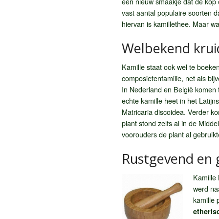
een nieuw smaakje dat de kop o
vast aantal populaire soorten 
hiervan is kamillethee. Maar w
Welbekend krui
Kamille staat ook wel te boeken 
composietenfamilie, net als bij
In Nederland en België komen t
echte kamille heet in het Latijn
Matricaria discoidea. Verder ko
plant stond zelfs al in de Midd
voorouders de plant al gebruik
Rustgevend en 
Kamille 
werd naa
kamille 
etheris