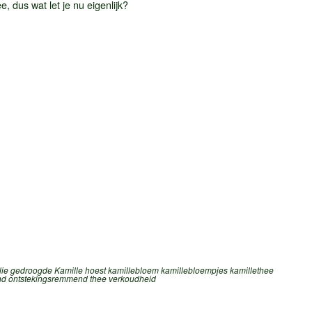
, dus wat let je nu eigenlijk?
lie
gedroogde Kamille
hoest
kamillebloem
kamillebloempjes
kamillethee
nd
ontstekingsremmend
thee
verkoudheid