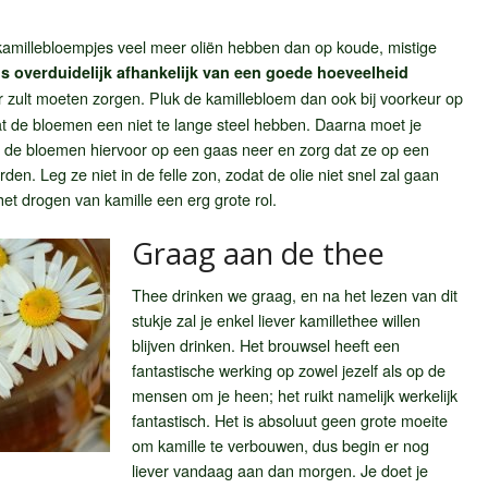
kamillebloempjes veel meer oliën hebben dan op koude, mistige
s overduidelijk afhankelijk van een goede hoeveelheid
oor zult moeten zorgen. Pluk de kamillebloem dan ook bij voorkeur op
t de bloemen een niet te lange steel hebben. Daarna moet je
g de bloemen hiervoor op een gaas neer en zorg dat ze op een
n. Leg ze niet in de felle zon, zodat de olie niet snel zal gaan
et drogen van kamille een erg grote rol.
Graag aan de thee
Thee drinken we graag, en na het lezen van dit
stukje zal je enkel liever kamillethee willen
blijven drinken. Het brouwsel heeft een
fantastische werking op zowel jezelf als op de
mensen om je heen; het ruikt namelijk werkelijk
fantastisch. Het is absoluut geen grote moeite
om kamille te verbouwen, dus begin er nog
liever vandaag aan dan morgen. Je doet je