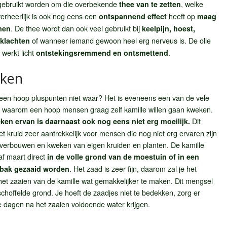
 gebruikt worden om die overbekende
, welke
thee van te zetten
erheerlijk is ook nog eens een
heeft op
ontspannend effect
maag
. De thee wordt dan ook veel gebruikt bij
men
keelpijn, hoest,
of wanneer iemand gewoon heel erg nerveus is. De olie
klachten
werkt licht
.
ontstekingsremmend en ontsmettend
eken
 een hoop pluspunten niet waar? Het is eveneens een van de vele
 waarom een hoop mensen graag zelf kamille willen gaan kweken.
Dit
ken ervan is daarnaast ook nog eens niet erg moeilijk.
t kruid zeer aantrekkelijk voor mensen die nog niet erg ervaren zijn
 verbouwen en kweken van eigen kruiden en planten. De kamille
af maart direct
in de volle grond van de moestuin of in een
. Het zaad is zeer fijn, daarom zal je het
nbak gezaaid worden
 zaaien van de kamille wat gemakkelijker te maken. Dit mengsel
eschoffelde grond. Je hoeft de zaadjes niet te bedekken, zorg er
te dagen na het zaaien voldoende water krijgen.