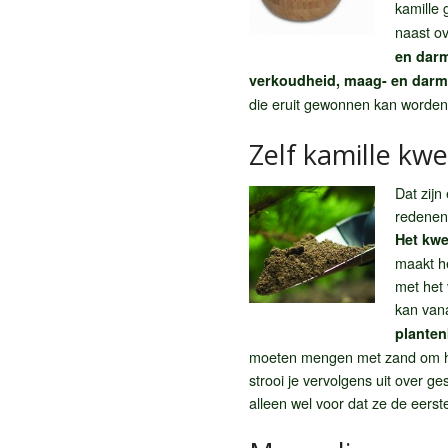
kamille
naast ov
en dar
verkoudheid, maag- en darm
die eruit gewonnen kan worden 
Zelf kamille kw
Dat zijn
redenen
Het kwe
maakt he
met het
kan van
plante
moeten mengen met zand om het
strooi je vervolgens uit over g
alleen wel voor dat ze de eers