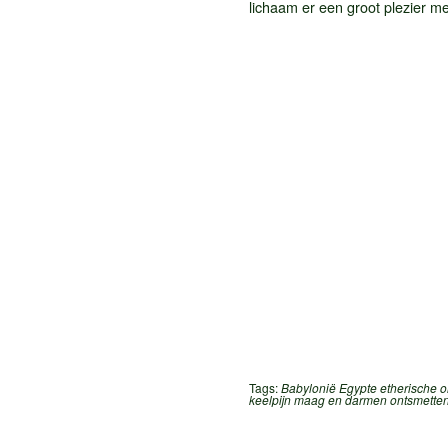
lichaam er een groot plezier mee
Tags:
Babylonië
Egypte
etherische o
keelpijn
maag en darmen
ontsmette