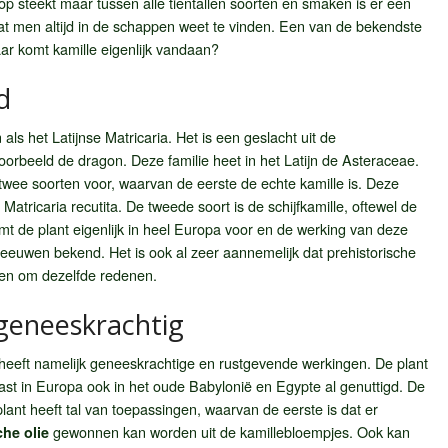
p steekt maar tussen alle tientallen soorten en smaken is er een
dat men altijd in de schappen weet te vinden. Een van de bekendste
aar komt kamille eigenlijk vandaan?
d
als het Latijnse Matricaria. Het is een geslacht uit de
voorbeeld de dragon. Deze familie heet in het Latijn de Asteraceae.
wee soorten voor, waarvan de eerste de echte kamille is. Deze
s Matricaria recutita. De tweede soort is de schijfkamille, oftewel de
mt de plant eigenlijk in heel Europa voor en de werking van deze
eleeuwen bekend. Het is ook al zeer aannemelijk dat prehistorische
ten om dezelfde redenen.
geneeskrachtig
heeft namelijk geneeskrachtige en rustgevende werkingen. De plant
st in Europa ook in het oude Babylonië en Egypte al genuttigd. De
plant heeft tal van toepassingen, waarvan de eerste is dat er
gewonnen kan worden uit de kamillebloempjes. Ook kan
che olie