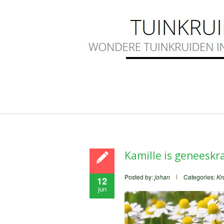
Kamille is geneeskr
Posted by:
johan
Categories:
Kr
12
jun