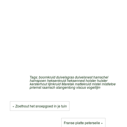
Tags:
boomkruid
duivelsgras
duivelsnest
hamschel
hamspoen
heksenkruid
heksennest
holster
hulster
kersterhout
lijmkruid
Maretak
mattekruid
mistel
mistletoe
priemst
raamsch
slangentong
viscus
vogellijm
« Zoethout het snoepgoed in je tuin
Franse platte peterselie »