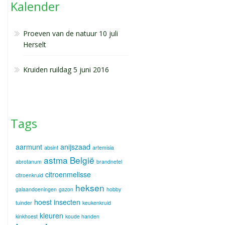
Kalender
Proeven van de natuur 10 juli
Herselt
Kruiden ruildag 5 juni 2016
Tags
aarmunt
anijszaad
absint
artemisia
astma
België
abrotanum
brandnetel
citroenmelisse
citroenkruid
heksen
galaandoeningen
gazon
hobby
hoest
insecten
tuinder
keukenkruid
kleuren
kinkhoest
koude handen