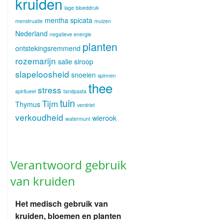
kruiden
lage bloeddruk
mentha spicata
menstruatie
muizen
Nederland
negatieve energie
planten
ontstekingsremmend
rozemarijn
salie
siroop
slapeloosheid
snoeien
spinnen
thee
stress
spiritueel
tandpasta
tuin
Tijm
Thymus
verdriet
verkoudheid
wierook
watermunt
Verantwoord gebruik
van kruiden
Het medisch gebruik van
kruiden, bloemen en planten