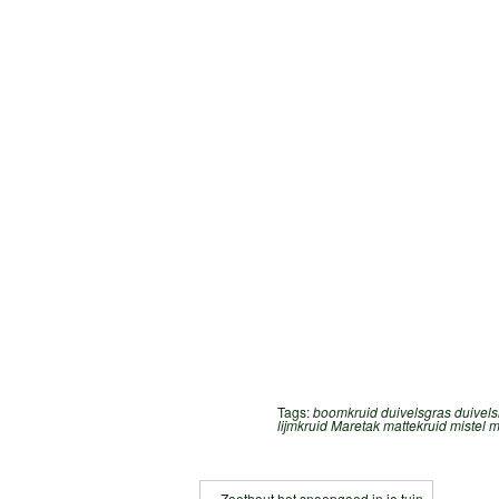
Tags:
boomkruid
duivelsgras
duivels
lijmkruid
Maretak
mattekruid
mistel
m
« Zoethout het snoepgoed in je tuin