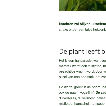
krachten zal blijven uitoefen
straks onder een takje heksenkr
De plant leeft 
Het is een halfparasiet want vo
maretak wordt ook mistletoe, mi
besachtige vrucht wordt door v
oksel van een boomtak, het zaad
De wortel groeit in de boom. Z
ook de naam ‘vogellijm’.
De zad
duivelsgras, duivelsnest, heksenn
mistletoe, hamschel, hamspoen,