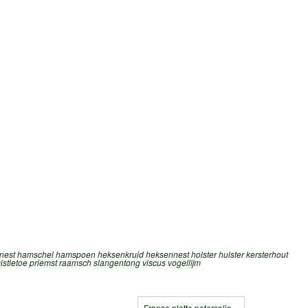
nest
hamschel
hamspoen
heksenkruid
heksennest
holster
hulster
kersterhout
istletoe
priemst
raamsch
slangentong
viscus
vogellijm
Franse platte peterselie »