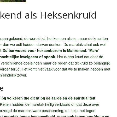
kend als Heksenkruid
an geleend, de wereld zal het kennen als zo, maar de krachten
er dan we ooit hadden durven denken. De maretak staat ook wel
t Duitse woord voor heksenbezem is Mahrenest. ‘Mare’
Het is een kruid dat door de
 nachtelijke kwelgeest of spook.
verschillende doeleinden maar de reden dat dit kruid zo belangrijk
l verder terug. Het komt niet vaak voor dat we te maken hebben met
n eindelijk zover.
de
g bij volkeren die dicht bij de aarde en de spiritualiteit
elten hadden de maretak heilig verklaard omdat deze over
verzorgd de maretak ware bescherming, en helpt het tegen
pt maretak tegen benauwdheid, maar ook tegen hoofdpijn en