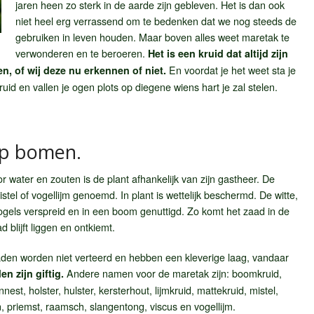
jaren heen zo sterk in de aarde zijn gebleven. Het is dan ook
niet heel erg verrassend om te bedenken dat we nog steeds de
gebruiken in leven houden. Maar boven alles weet maretak te
verwonderen en te beroeren.
Het is een kruid dat altijd zijn
En voordat je het weet sta je
en, of wij deze nu erkennen of niet.
uid en vallen je ogen plots op diegene wiens hart je zal stelen.
op bomen.
or water en zouten is de plant afhankelijk van zijn gastheer. De
stel of vogellijm genoemd. In plant is wettelijk beschermd. De witte,
ogels verspreid en in een boom genuttigd. Zo komt het zaad in de
 blijft liggen en ontkiemt.
aden worden niet verteerd en hebben een kleverige laag, vandaar
Andere namen voor de maretak zijn: boomkruid,
en zijn giftig.
est, holster, hulster, kersterhout, lijmkruid, mattekruid, mistel,
 priemst, raamsch, slangentong, viscus en vogellijm.