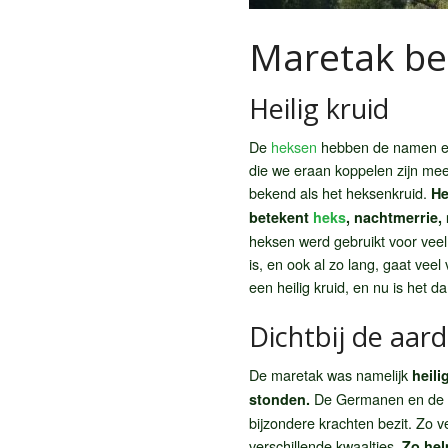
Maretak be
Heilig kruid
De
heksen
hebben de namen era
die we eraan koppelen zijn me
bekend als het heksenkruid.
He
betekent
heks
, nachtmerrie,
heksen werd gebruikt voor veel 
is, en ook al zo lang, gaat vee
een heilig kruid, en nu is het da
Dichtbij de aar
De maretak was namelijk
heili
De Germanen en de K
stonden.
bijzondere krachten bezit. Zo 
verschillende kwaaltjes.
Zo hel