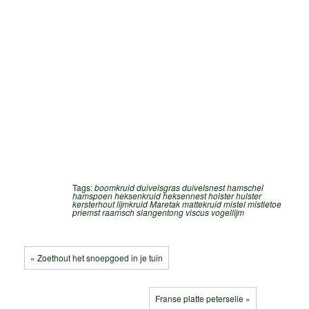
Tags:
boomkruid
duivelsgras
duivelsnest
hamschel
hamspoen
heksenkruid
heksennest
holster
hulster
kersterhout
lijmkruid
Maretak
mattekruid
mistel
mistletoe
priemst
raamsch
slangentong
viscus
vogellijm
« Zoethout het snoepgoed in je tuin
Franse platte peterselie »