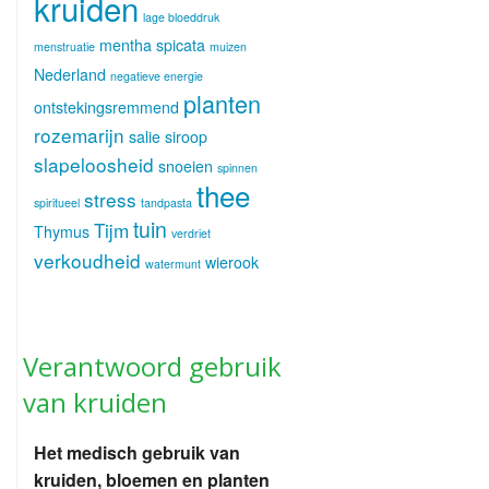
kruiden
lage bloeddruk
mentha spicata
menstruatie
muizen
Nederland
negatieve energie
planten
ontstekingsremmend
rozemarijn
salie
siroop
slapeloosheid
snoeien
spinnen
thee
stress
spiritueel
tandpasta
tuin
Tijm
Thymus
verdriet
verkoudheid
wierook
watermunt
Verantwoord gebruik
van kruiden
Het medisch gebruik van
kruiden, bloemen en planten