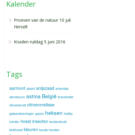
Kalender
Proeven van de natuur 10 juli
Herselt
Kruiden ruildag 5 juni 2016
Tags
aarmunt
anijszaad
absint
artemisia
astma
België
abrotanum
brandnetel
citroenmelisse
citroenkruid
heksen
galaandoeningen
gazon
hobby
hoest
insecten
tuinder
keukenkruid
kleuren
kinkhoest
koude handen