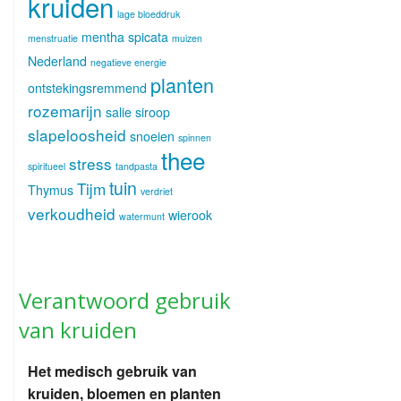
kruiden
lage bloeddruk
mentha spicata
menstruatie
muizen
Nederland
negatieve energie
planten
ontstekingsremmend
rozemarijn
salie
siroop
slapeloosheid
snoeien
spinnen
thee
stress
spiritueel
tandpasta
tuin
Tijm
Thymus
verdriet
verkoudheid
wierook
watermunt
Verantwoord gebruik
van kruiden
Het medisch gebruik van
kruiden, bloemen en planten