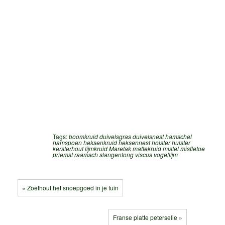
Tags:
boomkruid
duivelsgras
duivelsnest
hamschel
hamspoen
heksenkruid
heksennest
holster
hulster
kersterhout
lijmkruid
Maretak
mattekruid
mistel
mistletoe
priemst
raamsch
slangentong
viscus
vogellijm
« Zoethout het snoepgoed in je tuin
Franse platte peterselie »