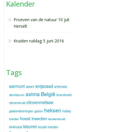
Kalender
Proeven van de natuur 10 juli
Herselt
Kruiden ruildag 5 juni 2016
Tags
aarmunt
anijszaad
absint
artemisia
astma
België
abrotanum
brandnetel
citroenmelisse
citroenkruid
heksen
galaandoeningen
gazon
hobby
hoest
insecten
tuinder
keukenkruid
kleuren
kinkhoest
koude handen