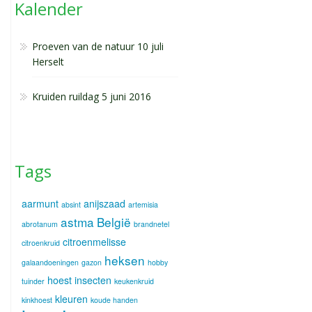
Kalender
Proeven van de natuur 10 juli
Herselt
Kruiden ruildag 5 juni 2016
Tags
aarmunt
anijszaad
absint
artemisia
astma
België
abrotanum
brandnetel
citroenmelisse
citroenkruid
heksen
galaandoeningen
gazon
hobby
hoest
insecten
tuinder
keukenkruid
kleuren
kinkhoest
koude handen