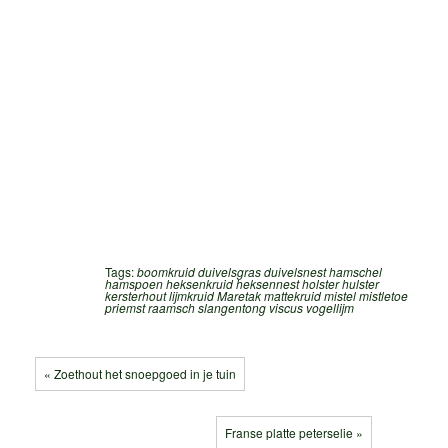
Tags:
boomkruid
duivelsgras
duivelsnest
hamschel
hamspoen
heksenkruid
heksennest
holster
hulster
kersterhout
lijmkruid
Maretak
mattekruid
mistel
mistletoe
priemst
raamsch
slangentong
viscus
vogellijm
« Zoethout het snoepgoed in je tuin
Franse platte peterselie »