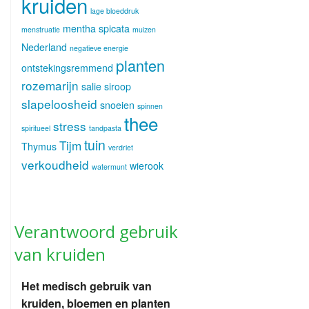
kruiden
lage bloeddruk
mentha spicata
menstruatie
muizen
Nederland
negatieve energie
planten
ontstekingsremmend
rozemarijn
salie
siroop
slapeloosheid
snoeien
spinnen
thee
stress
spiritueel
tandpasta
tuin
Tijm
Thymus
verdriet
verkoudheid
wierook
watermunt
Verantwoord gebruik
van kruiden
Het medisch gebruik van
kruiden, bloemen en planten