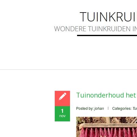
Tuinonderhoud het 
Posted by:
johan
Categories:
Tu
1
nov