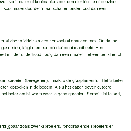
ven kooimaaier of kooimaaiers met een elektrische of benzine
en kooimaaier duurder in aanschaf en onderhoud dan een
s er af door middel van een horizontaal draaiend mes. Omdat het
 afgesneden, krijgt men een minder mooi maaibeeld. Een
heeft minder onderhoud nodig dan een maaier met een benzine- of
aan sproeien (beregenen), maakt u de grasplanten lui. Het is beter
moeten opzoeken in de bodem. Als u het gazon geverticuteerd,
het beter om bij warm weer te gaan sproeien. Sproei niet te kort,
verkrijgbaar zoals zwenksproeiers, ronddraaiende sproeiers en