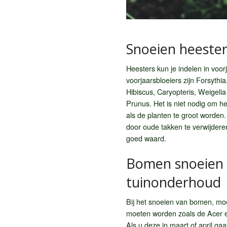
Snoeien heester
Heesters kun je indelen in voo
voorjaarsbloeiers zijn Forsythi
Hibiscus, Caryopteris, Weigelia
Prunus. Het is niet nodig om he
als de planten te groot worden
door oude takken te verwijdere
goed waard.
Bomen snoeien h
tuinonderhoud
Bij het snoeien van bomen, mo
moeten worden zoals de Acer e
Als u deze in maart of april ga