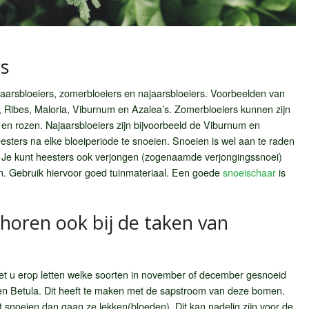
s
rjaarsbloeiers, zomerbloeiers en najaarsbloeiers. Voorbeelden van
a, Ribes, Maloria, Viburnum en Azalea’s. Zomerbloeiers kunnen zijn
 en rozen. Najaarsbloeiers zijn bijvoorbeeld de Viburnum en
esters na elke bloeiperiode te snoeien. Snoeien is wel aan te raden
. Je kunt heesters ook verjongen (zogenaamde verjongingssnoei)
n. Gebruik hiervoor goed tuinmateriaal. Een goede
snoeischaar
is
oren ook bij de taken van
et u erop letten welke soorten in november of december gesnoeid
n Betula. Dit heeft te maken met de sapstroom van deze bomen.
at snoeien dan gaan ze lekken(bloeden). Dit kan nadelig zijn voor de