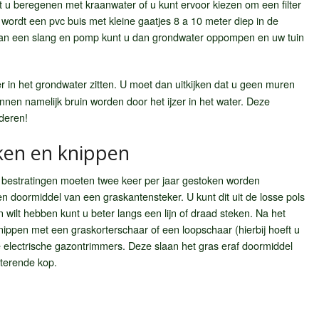
t u beregenen met kraanwater of u kunt ervoor kiezen om een filter
ij wordt een pvc buis met kleine gaatjes 8 a 10 meter diep in de
van een slang en pomp kunt u dan grondwater oppompen en uw tuin
r in het grondwater zitten. U moet dan uitkijken dat u geen muren
nnen namelijk bruin worden door het ijzer in het water. Deze
jderen!
ken en knippen
 bestratingen moeten twee keer per jaar gestoken worden
oen doormiddel van een graskantensteker. U kunt dit uit de losse pols
 wilt hebben kunt u beter langs een lijn of draad steken. Na het
ippen met een graskorterschaar of een loopschaar (hierbij hoeft u
de electrische gazontrimmers. Deze slaan het gras eraf doormiddel
terende kop.