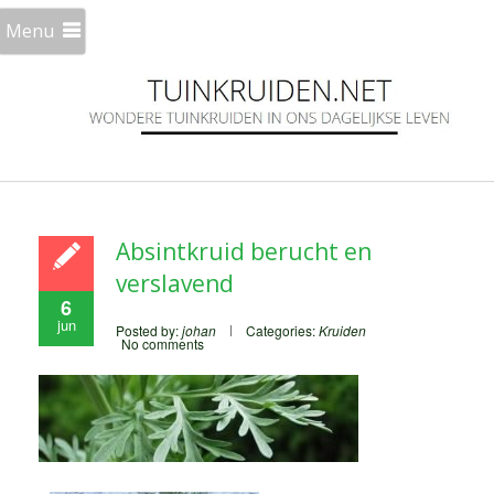
Menu
Absintkruid berucht en
verslavend
6
jun
Posted by:
johan
Categories:
Kruiden
No comments