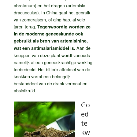
abrotanum) en het dragon (artemisia
dracunculus). In China gaat het gebruik
van zomeralsem, of qing hao, al vele
jaren terug.
Tegenwoordig worden ze
in de moderne geneeskunde ook
gebruikt als bron van artemisinine,
Aan de
wat een antimalariamiddel is.
knoppen van deze plant wordt vanouds
namelijk al een geneeskrachtige werking
toebedeeld. Het bittere aftreksel van de
knokken vormt een belangrijk
bestanddeel van de drank vermout en
absintkruid.
Go
ed
te
kw