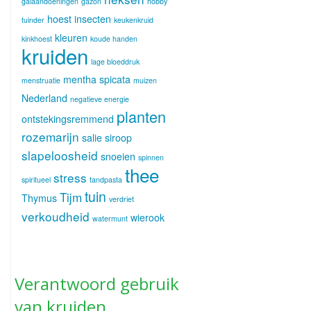
galaandoeningen
gazon
hobby
hoest
insecten
tuinder
keukenkruid
kleuren
kinkhoest
koude handen
kruiden
lage bloeddruk
mentha spicata
menstruatie
muizen
Nederland
negatieve energie
planten
ontstekingsremmend
rozemarijn
salie
siroop
slapeloosheid
snoeien
spinnen
thee
stress
spiritueel
tandpasta
tuin
Tijm
Thymus
verdriet
verkoudheid
wierook
watermunt
Verantwoord gebruik
van kruiden