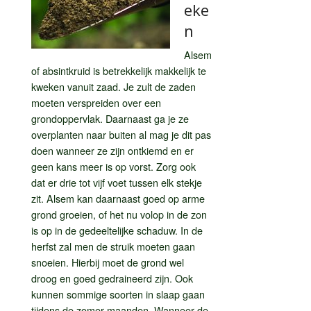
eke
n
Alsem
of absintkruid is betrekkelijk makkelijk te
kweken vanuit zaad. Je zult de zaden
moeten verspreiden over een
grondoppervlak. Daarnaast ga je ze
overplanten naar buiten al mag je dit pas
doen wanneer ze zijn ontkiemd en er
geen kans meer is op vorst. Zorg ook
dat er drie tot vijf voet tussen elk stekje
zit. Alsem kan daarnaast goed op arme
grond groeien, of het nu volop in de zon
is op in de gedeeltelijke schaduw. In de
herfst zal men de struik moeten gaan
snoeien. Hierbij moet de grond wel
droog en goed gedraineerd zijn. Ook
kunnen sommige soorten in slaap gaan
tijdens de zomer maanden. Wanneer de