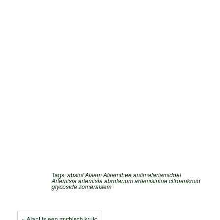
Tags:
absint
Alsem
Alsemthee
antimalariamiddel
Artemisia
artemisia abrotanum
artemisinine
citroenkruid
glycoside
zomeralsem
« Alant is een mythisch kruid