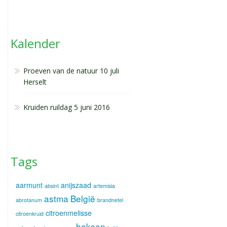
Kalender
Proeven van de natuur 10 juli
Herselt
Kruiden ruildag 5 juni 2016
Tags
aarmunt
anijszaad
absint
artemisia
astma
België
abrotanum
brandnetel
citroenmelisse
citroenkruid
heksen