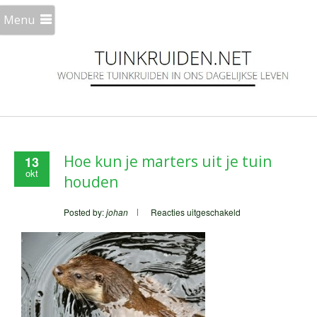
Menu
Hoe kun je marters uit je tuin
13
okt
houden
voor
Posted by:
johan
Reacties uitgeschakeld
Hoe
kun
je
marters
uit
je
tuin
houden