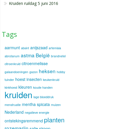
Kruiden ruildag 5 juni 2016
Tags
aarmunt
anijszaad
absint
artemisia
astma
België
abrotanum
brandnetel
citroenmelisse
citroenkruid
heksen
galaandoeningen
gazon
hobby
hoest
insecten
tuinder
keukenkruid
kleuren
kinkhoest
koude handen
kruiden
lage bloeddruk
mentha spicata
menstruatie
muizen
Nederland
negatieve energie
planten
ontstekingsremmend
rozemarijn
salie
siroop