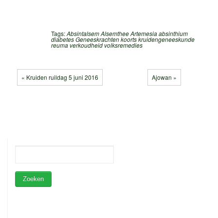
Tags:
Absintalsem
Alsemthee
Artemesia absinthium
diabetes
Geneeskrachten
koorts
kruidengeneeskunde
reuma
verkoudheid
volksremedies
« Kruiden ruildag 5 juni 2016
Ajowan »