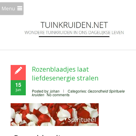
Menu
Rozenblaadjes laat
liefdesenergie stralen
15
jun
Posted by:
johan
Categories:
Gezondheid
Spirituele
kruiden
No comments