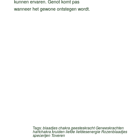
kunnen ervaren. Genot komt pas
wanneer het gewone ontstegen wordt.
Tags:
blaadjes
chakra
geesteskracht
Geneeskrachten
hartchakra
kruiden
liefde
liefdesenergie
Rozenblaadjes
specerijen
Toveren