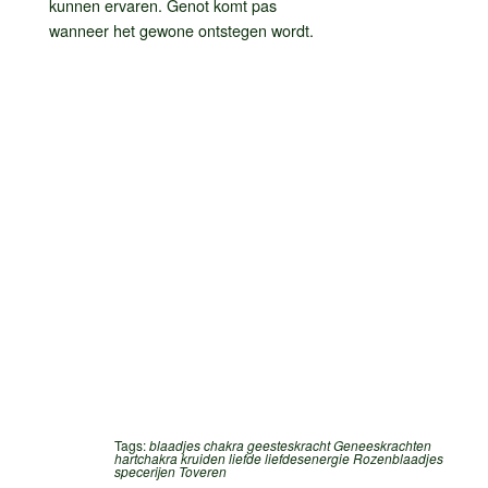
kunnen ervaren. Genot komt pas
wanneer het gewone ontstegen wordt.
Tags:
blaadjes
chakra
geesteskracht
Geneeskrachten
hartchakra
kruiden
liefde
liefdesenergie
Rozenblaadjes
specerijen
Toveren