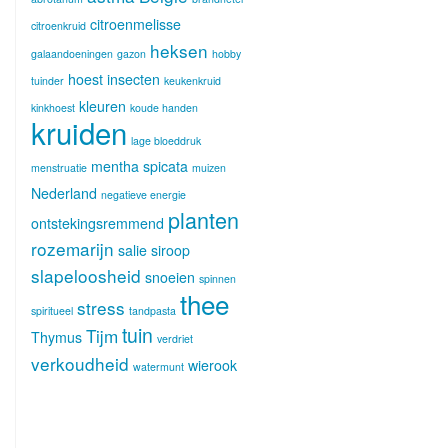
citroenmelisse
citroenkruid
heksen
galaandoeningen
gazon
hobby
hoest
insecten
tuinder
keukenkruid
kleuren
kinkhoest
koude handen
kruiden
lage bloeddruk
mentha spicata
menstruatie
muizen
Nederland
negatieve energie
planten
ontstekingsremmend
rozemarijn
salie
siroop
slapeloosheid
snoeien
spinnen
thee
stress
spiritueel
tandpasta
tuin
Tijm
Thymus
verdriet
verkoudheid
wierook
watermunt