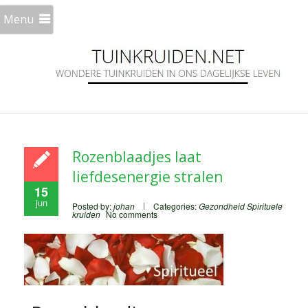
Menu
Rozenblaadjes laat
liefdesenergie stralen
15
jun
Posted by:
johan
Categories:
Gezondheid
Spirituele
kruiden
No comments