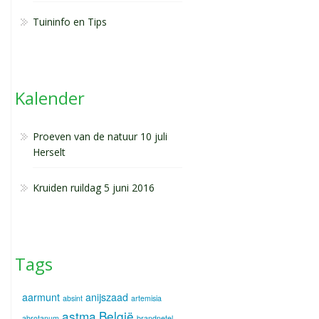
Tuininfo en Tips
Kalender
Proeven van de natuur 10 juli
Herselt
Kruiden ruildag 5 juni 2016
Tags
aarmunt
anijszaad
absint
artemisia
astma
België
abrotanum
brandnetel