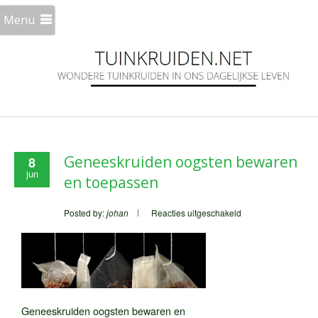
Menu
Geneeskruiden oogsten bewaren
8
jun
en toepassen
voor
Posted by:
johan
Reacties uitgeschakeld
Geneeskruiden
oogsten
bewaren
en
toepassen
Geneeskruiden oogsten bewaren en