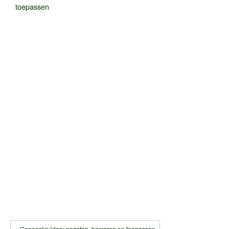
toepassen
« Geneeskruiden: oogsten, bewaren en toepassen