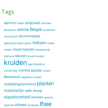
Tags
aarmunt
anijszaad
absint
artemisia
astma
België
abrotanum
brandnetel
citroenmelisse
citroenkruid
heksen
galaandoeningen
gazon
hobby
hoest
insecten
tuinder
keukenkruid
kleuren
kinkhoest
koude handen
kruiden
lage bloeddruk
mentha spicata
menstruatie
muizen
Nederland
negatieve energie
planten
ontstekingsremmend
rozemarijn
salie
siroop
slapeloosheid
snoeien
spinnen
thee
stress
spiritueel
tandpasta