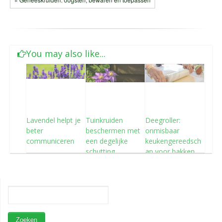
You may also like...
Lavendel helpt je
Tuinkruiden
Deegroller:
beter
beschermen met
onmisbaar
communiceren
een degelijke
keukengereedsch
schutting
ap voor bakken
met tuinkruiden