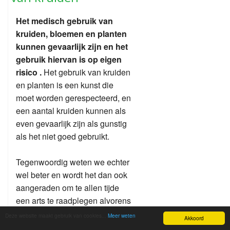
Het medisch gebruik van
kruiden, bloemen en planten
kunnen gevaarlijk zijn en het
gebruik hiervan is op eigen
risico .
Het gebruik van kruiden
en planten is een kunst die
moet worden gerespecteerd, en
een aantal kruiden kunnen als
even gevaarlijk zijn als gunstig
als het niet goed gebruikt.
Tegenwoordig weten we echter
wel beter en wordt het dan ook
aangeraden om te allen tijde
een arts te raadplegen alvorens
er uiteraard geneeskundige
Deze website maakt gebruik van cookies...
Meer weten
Akkoord
kruiden worden gebruikt.