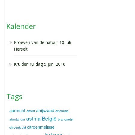
Kalender
Proeven van de natuur 10 juli
Herselt
Kruiden ruildag 5 juni 2016
Tags
aarmunt
anijszaad
absint
artemisia
astma
België
abrotanum
brandnetel
citroenmelisse
citroenkruid
heksen