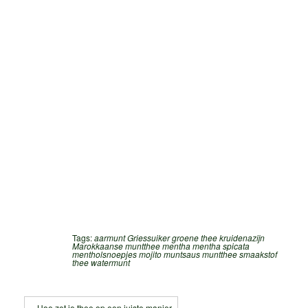
Tags:
aarmunt
Griessuiker
groene thee
kruidenazijn
Marokkaanse muntthee
mentha
mentha spicata
mentholsnoepjes
mojito
muntsaus
muntthee
smaakstof
thee
watermunt
« Hoe zet je thee op een juiste manier