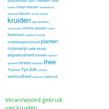
galaandoeningen
gazon
hobby
hoest
insecten
tuinder
keukenkruid
kleuren
kinkhoest
koude handen
kruiden
lage bloeddruk
mentha spicata
menstruatie
muizen
Nederland
negatieve energie
planten
ontstekingsremmend
rozemarijn
salie
siroop
slapeloosheid
snoeien
spinnen
thee
stress
spiritueel
tandpasta
tuin
Tijm
Thymus
verdriet
verkoudheid
wierook
watermunt
Verantwoord gebruik
van kruiden