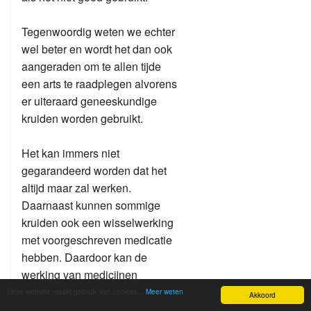
Tegenwoordig weten we echter
wel beter en wordt het dan ook
aangeraden om te allen tijde
een arts te raadplegen alvorens
er uiteraard geneeskundige
kruiden worden gebruikt.
Het kan immers niet
gegarandeerd worden dat het
altijd maar zal werken.
Daarnaast kunnen sommige
kruiden ook een wisselwerking
met voorgeschreven medicatie
hebben. Daardoor kan de
werking van medicijnen
versterken of verminderen. Pas
Deze website maakt gebruik van cookies...
Meer weten
Akkoord
op met kruiden wanneer je