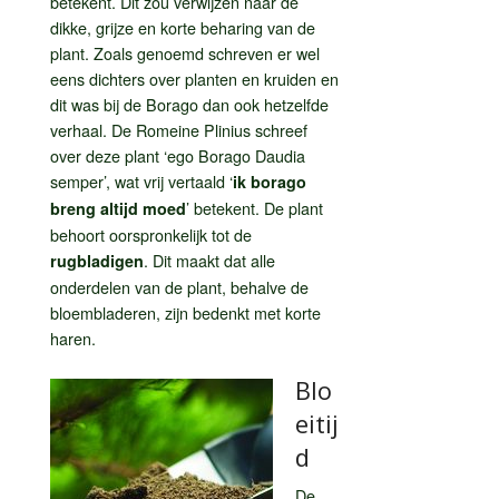
betekent. Dit zou verwijzen naar de
dikke, grijze en korte beharing van de
plant. Zoals genoemd schreven er wel
eens dichters over planten en kruiden en
dit was bij de Borago dan ook hetzelfde
verhaal. De Romeine Plinius schreef
over deze plant ‘ego Borago Daudia
semper’, wat vrij vertaald ‘
ik borago
’ betekent. De plant
breng altijd moed
behoort oorspronkelijk tot de
. Dit maakt dat alle
rugbladigen
onderdelen van de plant, behalve de
bloembladeren, zijn bedenkt met korte
haren.
Blo
eitij
d
De