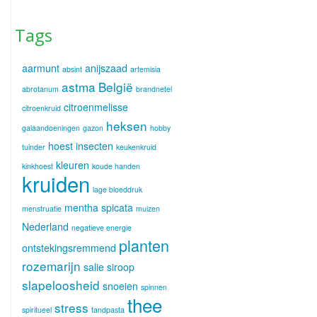
Tags
aarmunt
anijszaad
absint
artemisia
astma
België
abrotanum
brandnetel
citroenmelisse
citroenkruid
heksen
galaandoeningen
gazon
hobby
hoest
insecten
tuinder
keukenkruid
kleuren
kinkhoest
koude handen
kruiden
lage bloeddruk
mentha spicata
menstruatie
muizen
Nederland
negatieve energie
planten
ontstekingsremmend
rozemarijn
salie
siroop
slapeloosheid
snoeien
spinnen
thee
stress
spiritueel
tandpasta