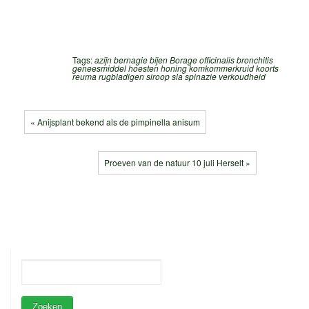
Tags:
azijn
bernagie
bijen
Borage officinalis
bronchitis
geneesmiddel
hoesten
honing
komkommerkruid
koorts
reuma
rugbladigen
siroop
sla
spinazie
verkoudheid
« Anijsplant bekend als de pimpinella anisum
Proeven van de natuur 10 juli Herselt »