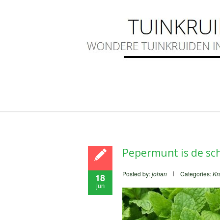
Pepermunt is de sch
Posted by:
johan
Categories:
Kr
18
jun