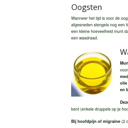
Oogsten
Wanneer het tijd is voor de oo
afgesneden stengels nog een tij
een kleine hoeveelheid munt d
een wasdraad.
Wa
Munt
voor
med
oli
en b
Dez
bent (enkele druppels op je ho
(2 
Bij hoofdpijn of migraine