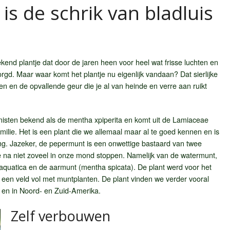
s de schrik van bladluis
kend plantje dat door de jaren heen voor heel wat frisse luchten en
d. Maar waar komt het plantje nu eigenlijk vandaan? Dat sierlijke
ren en de opvallende geur die je al van heinde en verre aan ruikt
nisten bekend als de mentha xpiperita en komt uit de Lamiaceae
amilie. Het is een plant die we allemaal maar al te goed kennen en is
sing. Jazeker, de pepermunt is een onwettige bastaard van twee
ge na niet zoveel in onze mond stoppen. Namelijk van de watermunt,
aquatica en de aarmunt (mentha spicata). De plant werd voor het
 een veld vol met muntplanten. De plant vinden we verder vooral
n en in Noord- en Zuid-Amerika.
Zelf verbouwen