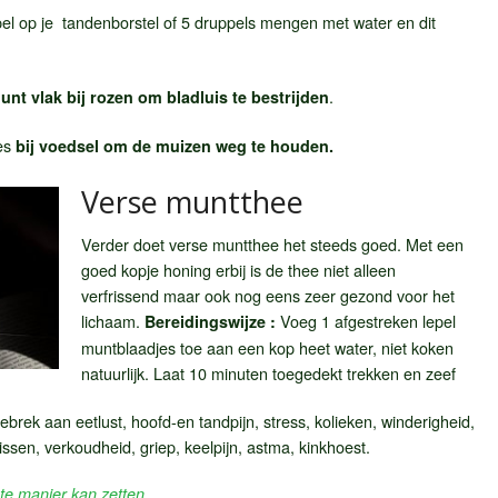
el op je tandenborstel of 5 druppels mengen met water en dit
.
nt vlak bij rozen om bladluis te bestrijden
jes
bij voedsel om de muizen weg te houden.
Verse muntthee
Verder doet verse muntthee het steeds goed. Met een
goed kopje honing erbij is de thee niet alleen
verfrissend maar ook nog eens zeer gezond voor het
lichaam.
Voeg 1 afgestreken lepel
Bereidingswijze :
muntblaadjes toe aan een kop heet water, niet koken
natuurlijk. Laat 10 minuten toegedekt trekken en zeef
ebrek aan eetlust, hoofd-en tandpijn, stress, kolieken, winderigheid,
ssen, verkoudheid, griep, keelpijn, astma, kinkhoest.
ste manier kan zetten
.