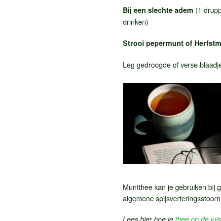
(1 drupp
Bij een slechte adem
drinken)
Strooi pepermunt of Herfstmu
Leg gedroogde of verse blaad
Muntthee kan je gebruiken bij g
algemene spijsverteringsstoorni
Lees hier hoe je
thee op de jui