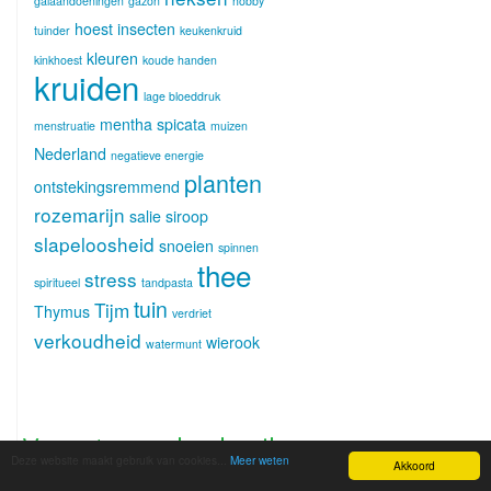
galaandoeningen
gazon
hobby
hoest
insecten
tuinder
keukenkruid
kleuren
kinkhoest
koude handen
kruiden
lage bloeddruk
mentha spicata
menstruatie
muizen
Nederland
negatieve energie
planten
ontstekingsremmend
rozemarijn
salie
siroop
slapeloosheid
snoeien
spinnen
thee
stress
spiritueel
tandpasta
tuin
Tijm
Thymus
verdriet
verkoudheid
wierook
watermunt
Verantwoord gebruik
Deze website maakt gebruik van cookies...
Meer weten
Akkoord
van kruiden