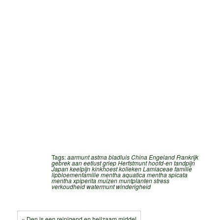
Tags:
aarmunt
astma
bladluis
China
Engeland
Frankrijk
gebrek aan eetlust
griep
Herfstmunt
hoofd-en tandpijn
Japan
keelpijn
kinkhoest
kolieken
Lamiaceae familie
lipbloemenfamilie
mentha aquatica
mentha spicata
mentha xpiperita
muizen
muntplanten
stress
verkoudheid
watermunt
winderigheid
« Den is een reinigend en heilzaam middel