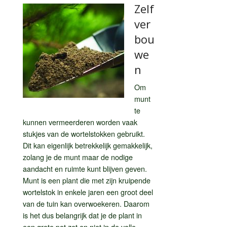
Zelf
ver
bou
we
n
Om
munt
te
kunnen vermeerderen worden vaak
stukjes van de wortelstokken gebruikt.
Dit kan eigenlijk betrekkelijk gemakkelijk,
zolang je de munt maar de nodige
aandacht en ruimte kunt blijven geven.
Munt is een plant die met zijn kruipende
wortelstok in enkele jaren een groot deel
van de tuin kan overwoekeren. Daarom
is het dus belangrijk dat je de plant in
een grote pot zet en niet in de volle