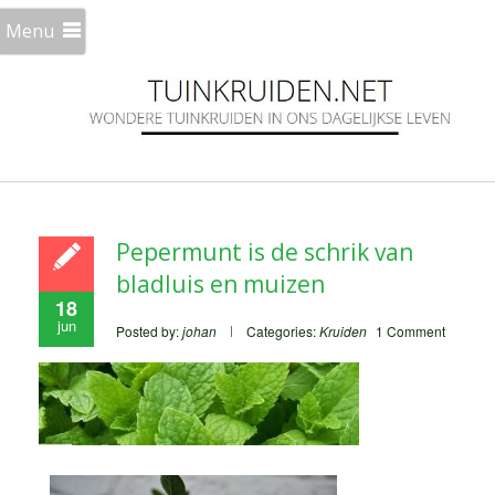
Menu
Pepermunt is de schrik van
bladluis en muizen
18
jun
Posted by:
johan
Categories:
Kruiden
1 Comment