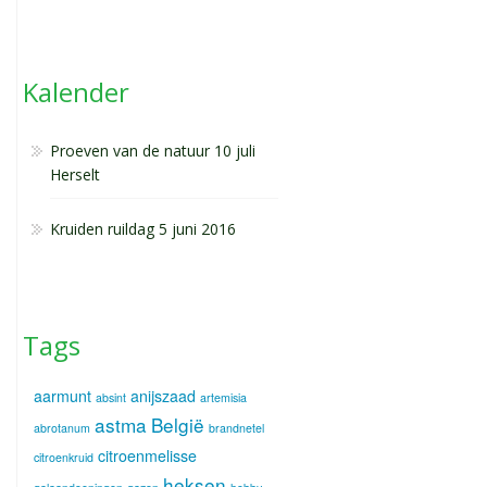
Kalender
Proeven van de natuur 10 juli
Herselt
Kruiden ruildag 5 juni 2016
Tags
aarmunt
anijszaad
absint
artemisia
astma
België
abrotanum
brandnetel
citroenmelisse
citroenkruid
heksen