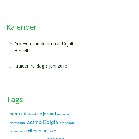
Kalender
Proeven van de natuur 10 juli
Herselt
Kruiden ruildag 5 juni 2016
Tags
aarmunt
anijszaad
absint
artemisia
astma
België
abrotanum
brandnetel
citroenmelisse
citroenkruid
heksen