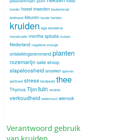
galaandoeningen
gazon
hobby
hoest
insecten
tuinder
keukenkruid
kleuren
kinkhoest
koude handen
kruiden
lage bloeddruk
mentha spicata
menstruatie
muizen
Nederland
negatieve energie
planten
ontstekingsremmend
rozemarijn
salie
siroop
slapeloosheid
snoeien
spinnen
thee
stress
spiritueel
tandpasta
tuin
Tijm
Thymus
verdriet
verkoudheid
wierook
watermunt
Verantwoord gebruik
van kruiden