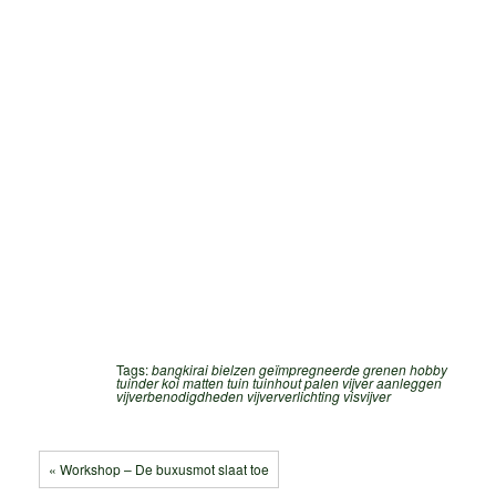
Tags:
bangkirai
bielzen
geïmpregneerde grenen
hobby
tuinder
koi
matten
tuin
tuinhout palen
vijver aanleggen
vijverbenodigdheden
vijververlichting
visvijver
« Workshop – De buxusmot slaat toe