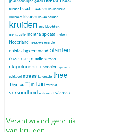
galaandoeningen
gazon
hobby
hoest
insecten
tuinder
keukenkruid
kleuren
kinkhoest
koude handen
kruiden
lage bloeddruk
mentha spicata
menstruatie
muizen
Nederland
negatieve energie
planten
ontstekingsremmend
rozemarijn
salie
siroop
slapeloosheid
snoeien
spinnen
thee
stress
spiritueel
tandpasta
tuin
Tijm
Thymus
verdriet
verkoudheid
wierook
watermunt
Verantwoord gebruik
van kruiden