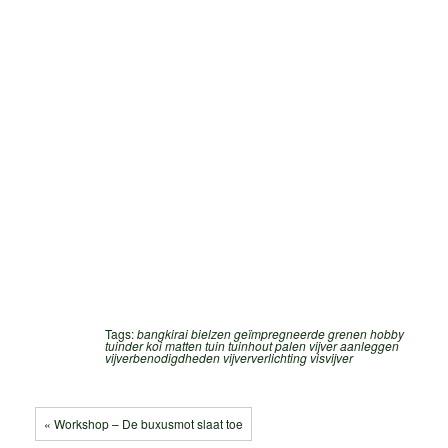
Tags:
bangkirai
bielzen
geïmpregneerde grenen
hobby
tuinder
koi
matten
tuin
tuinhout palen
vijver aanleggen
vijverbenodigdheden
vijververlichting
visvijver
« Workshop – De buxusmot slaat toe