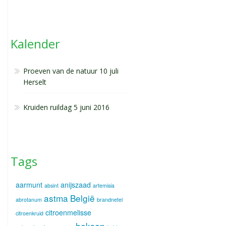
Kalender
Proeven van de natuur 10 juli
Herselt
Kruiden ruildag 5 juni 2016
Tags
aarmunt
anijszaad
absint
artemisia
astma
België
abrotanum
brandnetel
citroenmelisse
citroenkruid
heksen