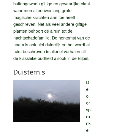
buitengewoon giftige en gevaarlijke plant
waar men al eeuwenlang grote
magische krachten aan toe heeft
geschreven. Net als veel andere giftige
planten behoort de alruin tot de
nachtschadefamilie. De herkomst van de
naam is ook niet duidelijk en het wordt al
ruim beschreven in allerlei verhalen uit
de klassieke oudheid alsook in de Bijbel.
Duisternis
D
e
o
or
sp
ro
nk
eli