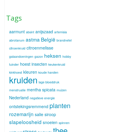
Tags
aarmunt
anijszaad
absint
artemisia
astma
België
abrotanum
brandnetel
citroenmelisse
citroenkruid
heksen
galaandoeningen
gazon
hobby
hoest
insecten
tuinder
keukenkruid
kleuren
kinkhoest
koude handen
kruiden
lage bloeddruk
mentha spicata
menstruatie
muizen
Nederland
negatieve energie
planten
ontstekingsremmend
rozemarijn
salie
siroop
slapeloosheid
snoeien
spinnen
thee
stress