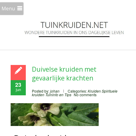
Menu
Duivelse kruiden met
gevaarlijke krachten
23
jun
Posted by:
johan
Categories:
Kruiden
Spirituele
kruiden
Tuininfo en Tips
No comments