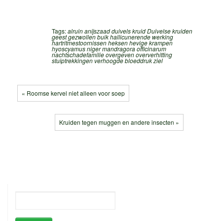
Tags:
alruin
anijszaad
duivels kruid
Duivelse kruiden
geest
gezwollen buik
hallicunerende werking
hartritmestoornissen
heksen
hevige krampen
hyoscyamus niger
mandragora officinarum
nachtschadefamilie
overgeven
oververhitting
stuiptrekkingen
verhoogde bloeddruk
ziel
« Roomse kervel niet alleen voor soep
Kruiden tegen muggen en andere insecten »