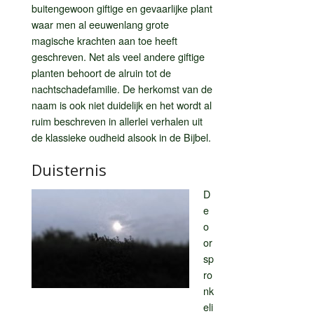
buitengewoon giftige en gevaarlijke plant
waar men al eeuwenlang grote
magische krachten aan toe heeft
geschreven. Net als veel andere giftige
planten behoort de alruin tot de
nachtschadefamilie. De herkomst van de
naam is ook niet duidelijk en het wordt al
ruim beschreven in allerlei verhalen uit
de klassieke oudheid alsook in de Bijbel.
Duisternis
D
e
o
or
sp
ro
nk
eli