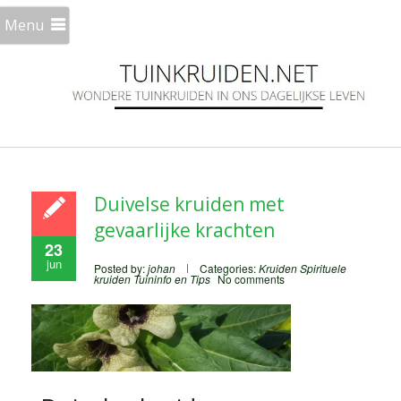
Menu
Duivelse kruiden met
gevaarlijke krachten
23
jun
Posted by:
johan
Categories:
Kruiden
Spirituele
kruiden
Tuininfo en Tips
No comments