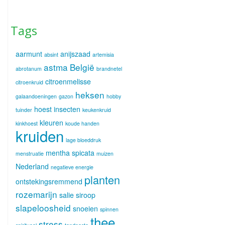
Tags
aarmunt
anijszaad
absint
artemisia
astma
België
abrotanum
brandnetel
citroenmelisse
citroenkruid
heksen
galaandoeningen
gazon
hobby
hoest
insecten
tuinder
keukenkruid
kleuren
kinkhoest
koude handen
kruiden
lage bloeddruk
mentha spicata
menstruatie
muizen
Nederland
negatieve energie
planten
ontstekingsremmend
rozemarijn
salie
siroop
slapeloosheid
snoeien
spinnen
thee
stress