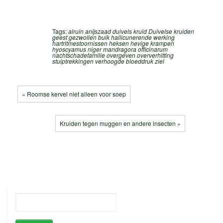
Tags:
alruin
anijszaad
duivels kruid
Duivelse kruiden
geest
gezwollen buik
hallicunerende werking
hartritmestoornissen
heksen
hevige krampen
hyoscyamus niger
mandragora officinarum
nachtschadefamilie
overgeven
oververhitting
stuiptrekkingen
verhoogde bloeddruk
ziel
« Roomse kervel niet alleen voor soep
Kruiden tegen muggen en andere insecten »