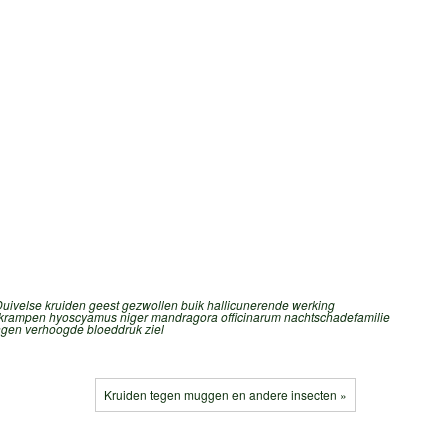
uivelse kruiden
geest
gezwollen buik
hallicunerende werking
 krampen
hyoscyamus niger
mandragora officinarum
nachtschadefamilie
ngen
verhoogde bloeddruk
ziel
Kruiden tegen muggen en andere insecten »