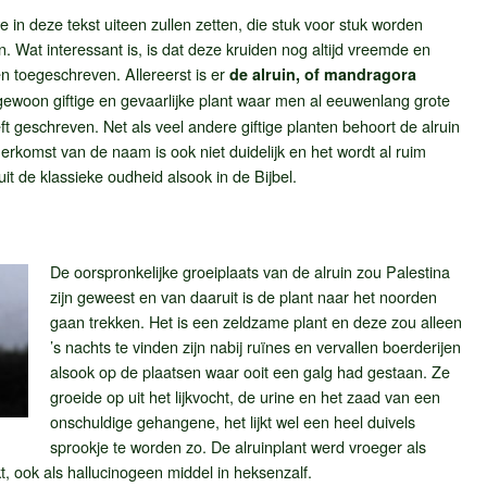
e in deze tekst uiteen zullen zetten, die stuk voor stuk worden
. Wat interessant is, is dat deze kruiden nog altijd vreemde en
 toegeschreven. Allereerst is er
de alruin, of mandragora
gewoon giftige en gevaarlijke plant waar men al eeuwenlang grote
 geschreven. Net als veel andere giftige planten behoort de alruin
erkomst van de naam is ook niet duidelijk en het wordt al ruim
uit de klassieke oudheid alsook in de Bijbel.
De oorspronkelijke groeiplaats van de alruin zou Palestina
zijn geweest en van daaruit is de plant naar het noorden
gaan trekken. Het is een zeldzame plant en deze zou alleen
’s nachts te vinden zijn nabij ruïnes en vervallen boerderijen
alsook op de plaatsen waar ooit een galg had gestaan. Ze
groeide op uit het lijkvocht, de urine en het zaad van een
onschuldige gehangene, het lijkt wel een heel duivels
sprookje te worden zo. De alruinplant werd vroeger als
kt, ook als hallucinogeen middel in heksenzalf.