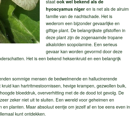
staat
ook wel bekend als de
en is net als de alruim
hyoscyamus niger
familie van de nachtschade. Het is
wederom een bijzonder gevaarlijke en
giftige plant. De belangrijkste gifstoffen in
deze plant zijn de zogenaamde tropane
alkaloïden scopolamine. Een serieus
gevaar kan worden gevormd door deze
onderschatten. Het is een bekend heksenkruid en een belangrijk
kenden sommige mensen de bedwelmende en hallucinerende
t kruid kan hartritmestoornissen, hevige krampen, gezwollen buik,
rhoogde bloeddruk, oververhitting met de de dood tot gevolg. De
 zeer zeker niet uit te sluiten. Een wereld voor geheimen en
n en planten. Maar absoluut eentje om jezelf af en toe eens even in
allemaal kunt ontdekken.