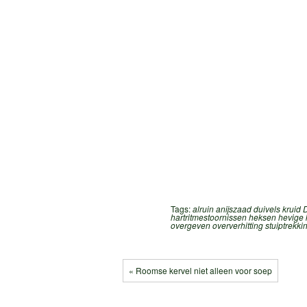
Tags:
alruin
anijszaad
duivels kruid
D
hartritmestoornissen
heksen
hevige
overgeven
oververhitting
stuiptrekki
« Roomse kervel niet alleen voor soep