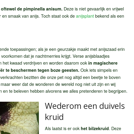
Deze is niet gevaarlijk en vrijwel
, oftewel de pimpinella anisum.
r en smaak van anijs. Toch staat ook de
anijsplant
bekend als een
gende toepassingen; als je een geurzakje maakt met anijszaad erin
 voorkomen dat je nachtmerries krijgt. Verse anijsblaadjes
en het kwaad verdrijven en worden daarom ook
in magischere
Ook iets simpels en
ër te beschermen tegen boze geesten.
overkrachten bezitten die onze pet nog altijd een beetje te boven
 maar weer dat de wonderen de wereld nog niet uit zijn en wij
 en te beleven hebben alvorens we alles pretenderen te begrijpen.
Wederom een duivels
kruid
Als laatst is er ook
. Deze
het bilzekruid