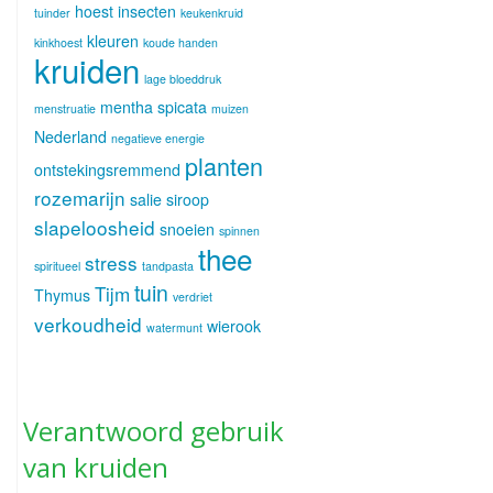
hoest
insecten
tuinder
keukenkruid
kleuren
kinkhoest
koude handen
kruiden
lage bloeddruk
mentha spicata
menstruatie
muizen
Nederland
negatieve energie
planten
ontstekingsremmend
rozemarijn
salie
siroop
slapeloosheid
snoeien
spinnen
thee
stress
spiritueel
tandpasta
tuin
Tijm
Thymus
verdriet
verkoudheid
wierook
watermunt
Verantwoord gebruik
van kruiden