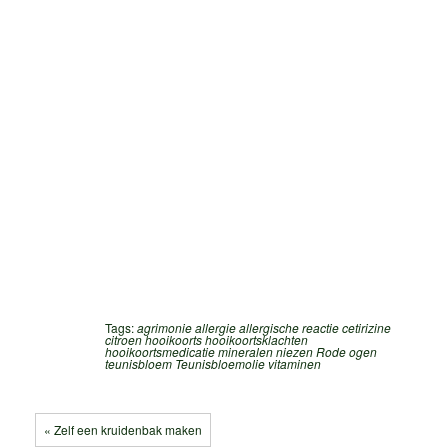
Tags:
agrimonie
allergie
allergische reactie
cetirizine
citroen
hooikoorts
hooikoortsklachten
hooikoortsmedicatie
mineralen
niezen
Rode ogen
teunisbloem
Teunisbloemolie
vitaminen
« Zelf een kruidenbak maken