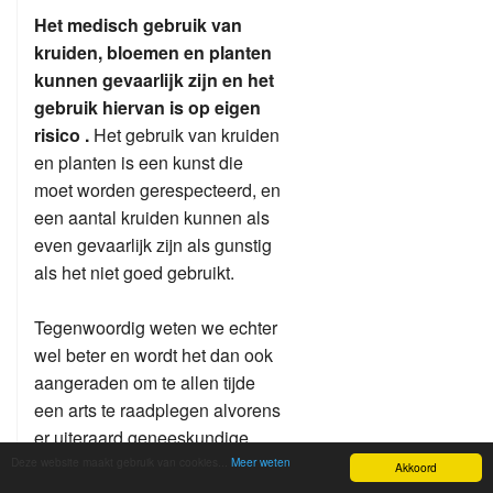
Het medisch gebruik van
kruiden, bloemen en planten
kunnen gevaarlijk zijn en het
gebruik hiervan is op eigen
risico .
Het gebruik van kruiden
en planten is een kunst die
moet worden gerespecteerd, en
een aantal kruiden kunnen als
even gevaarlijk zijn als gunstig
als het niet goed gebruikt.
Tegenwoordig weten we echter
wel beter en wordt het dan ook
aangeraden om te allen tijde
een arts te raadplegen alvorens
er uiteraard geneeskundige
kruiden worden gebruikt.
Deze website maakt gebruik van cookies...
Meer weten
Akkoord