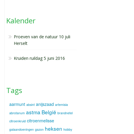
Kalender
Proeven van de natuur 10 juli
Herselt
Kruiden ruildag 5 juni 2016
Tags
aarmunt
anijszaad
absint
artemisia
astma
België
abrotanum
brandnetel
citroenmelisse
citroenkruid
heksen
galaandoeningen
gazon
hobby