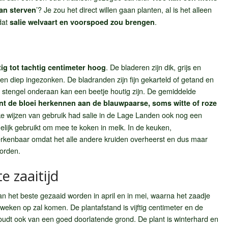
’? Je zou het direct willen gaan planten, al is het alleen
taan sterven
dat
.
salie welvaart en voorspoed zou brengen
. De bladeren zijn dik, grijs en
tig tot tachtig centimeter hoog
en diep ingezonken. De bladranden zijn fijn gekarteld of getand en
e stengel onderaan kan een beetje houtig zijn. De gemiddelde
nt de bloei herkennen aan de blauwpaarse, soms witte of roze
ke wijzen van gebruik had salie in de Lage Landen ook nog een
elijk gebruikt om mee te koken in melk. In de keuken,
herkenbaar omdat het alle andere kruiden overheerst en dus maar
worden.
te zaaitijd
an het beste gezaaid worden in april en in mei, waarna het zaadje
 weken op zal komen. De plantafstand is vijftig centimeter en de
oudt ook van een goed doorlatende grond. De plant is winterhard en