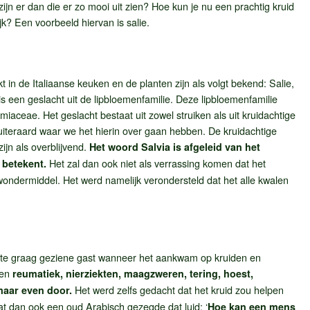
ijn er dan die er zo mooi uit zien? Hoe kun je nu een prachtig kruid
k? Een voorbeeld hiervan is salie.
kt in de Italiaanse keuken en de planten zijn als volgt bekend: Salie,
 is een geslacht uit de lipbloemenfamilie. Deze lipbloemenfamilie
miaceae. Het geslacht bestaat uit zowel struiken als uit kruidachtige
uiteraard waar we het hierin over gaan hebben. De kruidachtige
ijn als overblijvend.
Het woord Salvia is afgeleid van het
Het zal dan ook niet als verrassing komen dat het
 betekent.
ondermiddel. Het werd namelijk verondersteld dat het alle kwalen
l te graag geziene gast wanneer het aankwam op kruiden en
gen
reumatiek, nierziekten, maagzweren, tering, hoest,
Het werd zelfs gedacht dat het kruid zou helpen
maar even door.
at dan ook een oud Arabisch gezegde dat luid: ‘
Hoe kan een mens