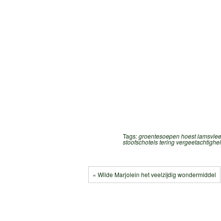
Tags:
groentesoepen
hoest
lamsvle
stoofschotels
tering
vergeetachtighei
« Wilde Marjolein het veelzijdig wondermiddel