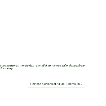
es
maagzweren
nierziekten
reumatiek
rundvlees
salie
slangenbeten
d.
vissoep
Chinese bieslook of Allium Tuberosum »