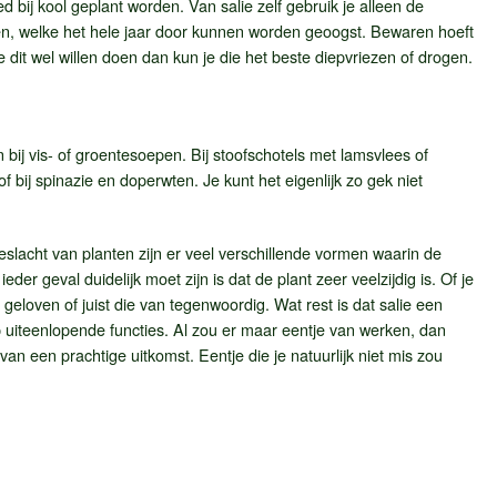
d bij kool geplant worden. Van salie zelf gebruik je alleen de
n, welke het hele jaar door kunnen worden geoogst. Bewaren hoeft
e dit wel willen doen dan kun je die het beste diepvriezen of drogen.
 bij vis- of groentesoepen. Bij stoofschotels met lamsvlees of
f bij spinazie en doperwten. Je kunt het eigenlijk zo gek niet
slacht van planten zijn er veel verschillende vormen waarin de
eder geval duidelijk moet zijn is dat de plant zeer veelzijdig is. Of je
 geloven of juist die van tegenwoordig. Wat rest is dat salie een
p uiteenlopende functies. Al zou er maar eentje van werken, dan
van een prachtige uitkomst. Eentje die je natuurlijk niet mis zou