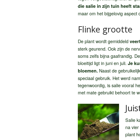
die salie in zijn tuin heeft s
maar om het bijgelovig aspect 
Flinke grootte
De plant wordt gemiddeld
veer
sterk geurend. Ook zijn de nerv
soms zelfs bijna gaafrandig. D
bloeitijd ligt in juni en juli.
Je ku
Naast de gebruikelij
bloemen.
speciaal gebruik. Het werd nam
tegenwoordig, is salie vooral 
met mate gebruikt behoort te 
Juis
Salie k
na vier
plant h