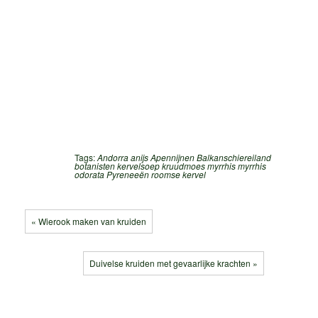
Tags:
Andorra
anijs
Apennijnen
Balkanschiereiland
botanisten
kervelsoep
kruudmoes
myrrhis
myrrhis
odorata
Pyreneeën
roomse kervel
« Wierook maken van kruiden
Duivelse kruiden met gevaarlijke krachten »