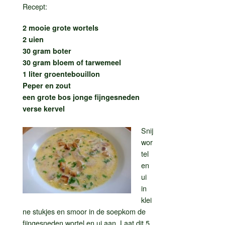
Recept:
2 mooie grote wortels
2 uien
30 gram boter
30 gram bloem of tarwemeel
1 liter groentebouillon
Peper en zout
een grote bos jonge fijngesneden
verse kervel
Snij
wor
tel
en
ui
in
klei
ne stukjes en smoor in de soepkom de
fijngesneden wortel en ui aan. Laat dit 5