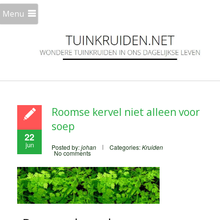
Menu
Roomse kervel niet alleen voor
soep
22
jun
Posted by:
johan
Categories:
Kruiden
No comments