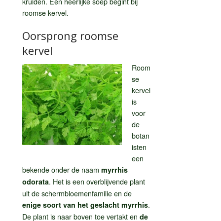
kruiden. Een heerlijke soep begint bij
roomse kervel.
Oorsprong roomse
kervel
Room
se
kervel
is
voor
de
botan
isten
een
bekende onder de naam
myrrhis
. Het is een overblijvende plant
odorata
uit de schermbloemenfamilie en de
.
enige soort van het geslacht myrrhis
De plant is naar boven toe vertakt en
de