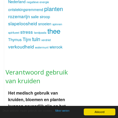
Nederland
negatieve energie
planten
ontstekingsremmend
rozemarijn
salie
siroop
slapeloosheid
snoeien
spinnen
thee
stress
spiritueel
tandpasta
tuin
Tijm
Thymus
verdriet
verkoudheid
wierook
watermunt
Verantwoord gebruik
van kruiden
Het medisch gebruik van
kruiden, bloemen en planten
kunnen gevaarlijk zijn en het
Deze website maakt gebruik van cookies...
Meer weten
gebruik hiervan is op eigen
Akkoord