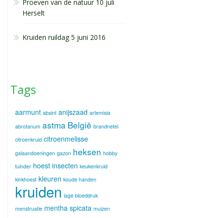
Proeven van de natuur 10 juli
Herselt
Kruiden ruildag 5 juni 2016
Tags
aarmunt
anijszaad
absint
artemisia
astma
België
abrotanum
brandnetel
citroenmelisse
citroenkruid
heksen
galaandoeningen
gazon
hobby
hoest
insecten
tuinder
keukenkruid
kleuren
kinkhoest
koude handen
kruiden
lage bloeddruk
mentha spicata
menstruatie
muizen