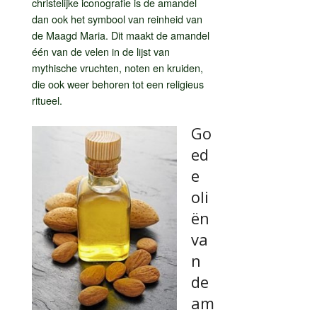
christelijke iconografie is de amandel
dan ook het symbool van reinheid van
de Maagd Maria. Dit maakt de amandel
één van de velen in de lijst van
mythische vruchten, noten en kruiden,
die ook weer behoren tot een religieus
ritueel.
Go
ed
e
oli
ën
va
n
de
am