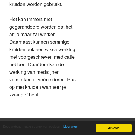
kruiden worden gebruikt.
Het kan immers niet
gegarandeerd worden dat het
altijd maar zal werken.
Daarnaast kunnen sommige
kruiden ook een wisselwerking
met voorgeschreven medicatie
hebben. Daardoor kan de
werking van medicijnen
versterken of verminderen. Pas
op met kruiden wanneer je
zwanger bent!
Contact us
Deze website maakt gebruik van cookies...
Meer weten
Akkoord