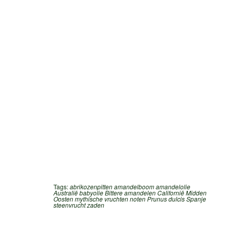
Tags:
abrikozenpitten
amandelboom
amandelolie
Australië
babyolie
Bittere amandelen
Californië
Midden
Oosten
mythische vruchten
noten
Prunus dulcis
Spanje
steenvrucht
zaden