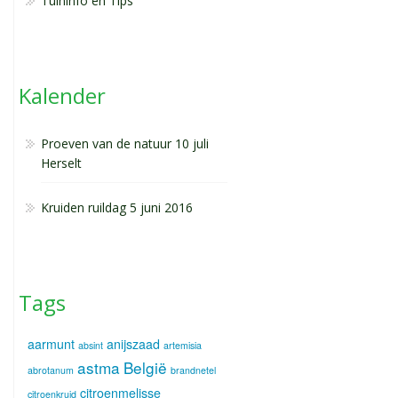
Tuininfo en Tips
Kalender
Proeven van de natuur 10 juli
Herselt
Kruiden ruildag 5 juni 2016
Tags
aarmunt
anijszaad
absint
artemisia
astma
België
abrotanum
brandnetel
citroenmelisse
citroenkruid