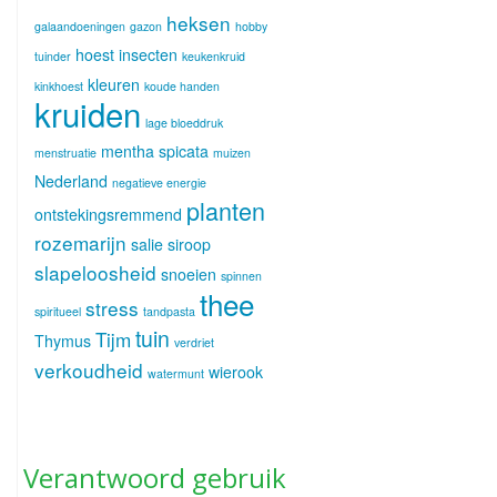
heksen
galaandoeningen
gazon
hobby
hoest
insecten
tuinder
keukenkruid
kleuren
kinkhoest
koude handen
kruiden
lage bloeddruk
mentha spicata
menstruatie
muizen
Nederland
negatieve energie
planten
ontstekingsremmend
rozemarijn
salie
siroop
slapeloosheid
snoeien
spinnen
thee
stress
spiritueel
tandpasta
tuin
Tijm
Thymus
verdriet
verkoudheid
wierook
watermunt
Verantwoord gebruik