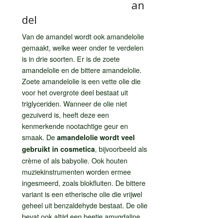
an
del
Van de amandel wordt ook amandelolie
gemaakt, welke weer onder te verdelen
is in drie soorten. Er is de zoete
amandelolie en de bittere amandelolie.
Zoete amandelolie is een vette olie die
voor het overgrote deel bestaat uit
triglyceriden. Wanneer de olie niet
gezuiverd is, heeft deze een
kenmerkende nootachtige geur en
smaak. De
amandelolie wordt veel
, bijvoorbeeld als
gebruikt in cosmetica
crème of als babyolie. Ook houten
muziekinstrumenten worden ermee
ingesmeerd, zoals blokfluiten. De bittere
variant is een etherische olie die vrijwel
geheel uit benzaldehyde bestaat. De olie
bevat ook altijd een beetje amygdaline,