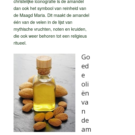
christelijke iconografie is de amandel
dan ook het symbool van reinheid van
de Maagd Maria. Dit maakt de amandel
één van de velen in de lijst van
mythische vruchten, noten en kruiden,
die ook weer behoren tot een religieus
ritueel.
Go
ed
e
oli
ën
va
n
de
am