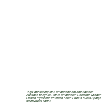
Tags:
abrikozenpitten
amandelboom
amandelolie
Australië
babyolie
Bittere amandelen
Californië
Midden
Oosten
mythische vruchten
noten
Prunus dulcis
Spanje
steenvrucht
zaden