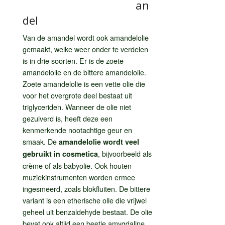
an
del
Van de amandel wordt ook amandelolie
gemaakt, welke weer onder te verdelen
is in drie soorten. Er is de zoete
amandelolie en de bittere amandelolie.
Zoete amandelolie is een vette olie die
voor het overgrote deel bestaat uit
triglyceriden. Wanneer de olie niet
gezuiverd is, heeft deze een
kenmerkende nootachtige geur en
smaak. De
amandelolie wordt veel
, bijvoorbeeld als
gebruikt in cosmetica
crème of als babyolie. Ook houten
muziekinstrumenten worden ermee
ingesmeerd, zoals blokfluiten. De bittere
variant is een etherische olie die vrijwel
geheel uit benzaldehyde bestaat. De olie
bevat ook altijd een beetje amygdaline,