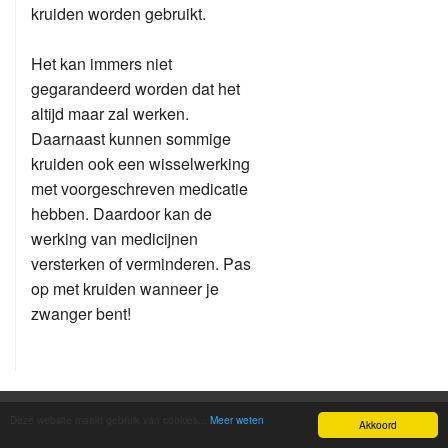
kruiden worden gebruikt.
Het kan immers niet
gegarandeerd worden dat het
altijd maar zal werken.
Daarnaast kunnen sommige
kruiden ook een wisselwerking
met voorgeschreven medicatie
hebben. Daardoor kan de
werking van medicijnen
versterken of verminderen. Pas
op met kruiden wanneer je
zwanger bent!
Contact us
Deze website maakt gebruik van cookies...
Meer weten
Akkoord