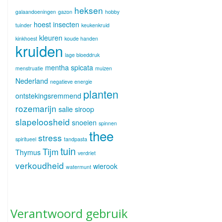
heksen
galaandoeningen
gazon
hobby
hoest
insecten
tuinder
keukenkruid
kleuren
kinkhoest
koude handen
kruiden
lage bloeddruk
mentha spicata
menstruatie
muizen
Nederland
negatieve energie
planten
ontstekingsremmend
rozemarijn
salie
siroop
slapeloosheid
snoeien
spinnen
thee
stress
spiritueel
tandpasta
tuin
Tijm
Thymus
verdriet
verkoudheid
wierook
watermunt
Verantwoord gebruik