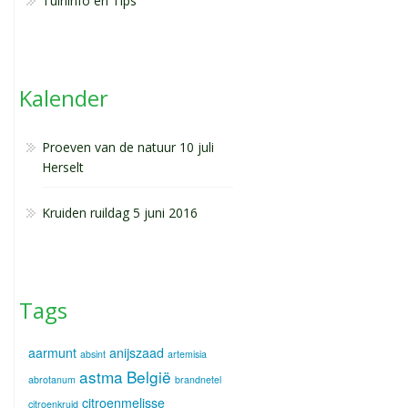
Tuininfo en Tips
Kalender
Proeven van de natuur 10 juli
Herselt
Kruiden ruildag 5 juni 2016
Tags
aarmunt
anijszaad
absint
artemisia
astma
België
abrotanum
brandnetel
citroenmelisse
citroenkruid