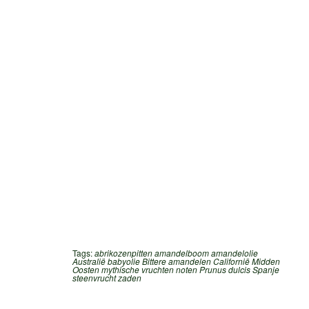
Tags:
abrikozenpitten
amandelboom
amandelolie
Australië
babyolie
Bittere amandelen
Californië
Midden
Oosten
mythische vruchten
noten
Prunus dulcis
Spanje
steenvrucht
zaden