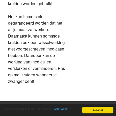
kruiden worden gebruikt.
Het kan immers niet
gegarandeerd worden dat het
altijd maar zal werken.
Daarnaast kunnen sommige
kruiden ook een wisselwerking
met voorgeschreven medicatie
hebben. Daardoor kan de
werking van medicijnen
versterken of verminderen. Pas
op met kruiden wanneer je
zwanger bent!
Contact us
Deze website maakt gebruik van cookies...
Meer weten
Akkoord