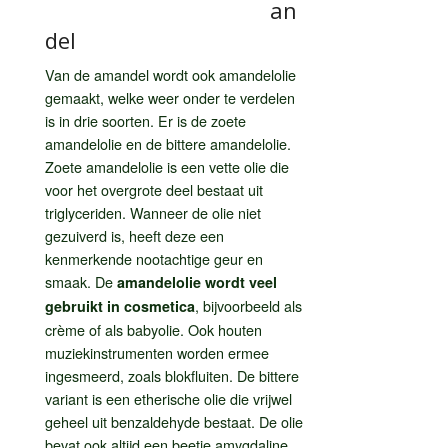
an
del
Van de amandel wordt ook amandelolie
gemaakt, welke weer onder te verdelen
is in drie soorten. Er is de zoete
amandelolie en de bittere amandelolie.
Zoete amandelolie is een vette olie die
voor het overgrote deel bestaat uit
triglyceriden. Wanneer de olie niet
gezuiverd is, heeft deze een
kenmerkende nootachtige geur en
smaak. De
amandelolie wordt veel
, bijvoorbeeld als
gebruikt in cosmetica
crème of als babyolie. Ook houten
muziekinstrumenten worden ermee
ingesmeerd, zoals blokfluiten. De bittere
variant is een etherische olie die vrijwel
geheel uit benzaldehyde bestaat. De olie
bevat ook altijd een beetje amygdaline,