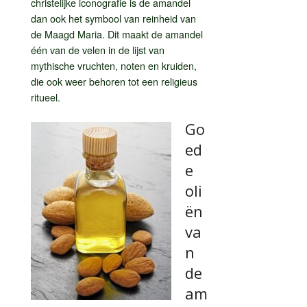
christelijke iconografie is de amandel
dan ook het symbool van reinheid van
de Maagd Maria. Dit maakt de amandel
één van de velen in de lijst van
mythische vruchten, noten en kruiden,
die ook weer behoren tot een religieus
ritueel.
Go
ed
e
oli
ën
va
n
de
am