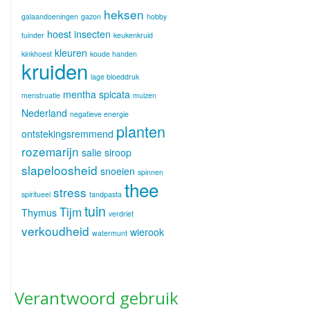
heksen
galaandoeningen
gazon
hobby
hoest
insecten
tuinder
keukenkruid
kleuren
kinkhoest
koude handen
kruiden
lage bloeddruk
mentha spicata
menstruatie
muizen
Nederland
negatieve energie
planten
ontstekingsremmend
rozemarijn
salie
siroop
slapeloosheid
snoeien
spinnen
thee
stress
spiritueel
tandpasta
tuin
Tijm
Thymus
verdriet
verkoudheid
wierook
watermunt
Verantwoord gebruik