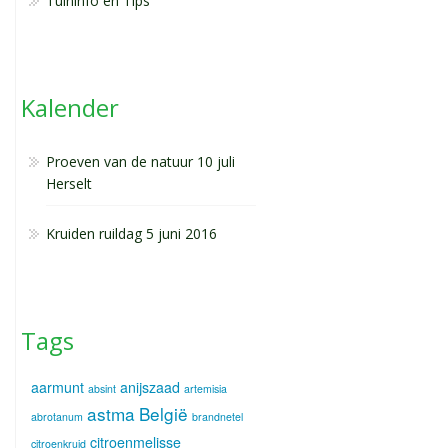
Tuininfo en Tips
Kalender
Proeven van de natuur 10 juli
Herselt
Kruiden ruildag 5 juni 2016
Tags
aarmunt
anijszaad
absint
artemisia
astma
België
abrotanum
brandnetel
citroenmelisse
citroenkruid