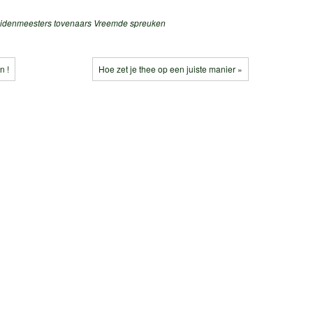
idenmeesters
tovenaars
Vreemde spreuken
n !
Hoe zet je thee op een juiste manier »