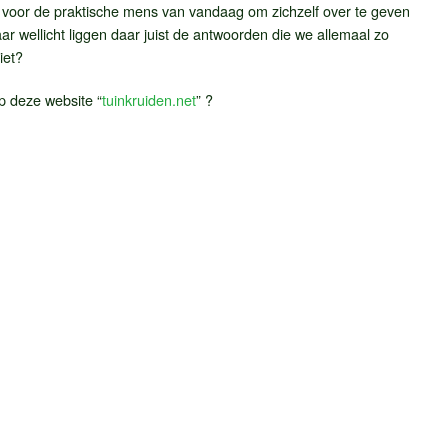
voor de praktische mens van vandaag om zichzelf over te geven
aar wellicht liggen daar juist de antwoorden die we allemaal zo
iet?
p deze website “
tuinkruiden.net
” ?