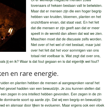
tovenaars of heksen bestaan valt te betwisten.
Maar dat er mensen zijn die een hoger begrip
hebben van kruiden, bloemen, planten en het
onzichtbare ervan, dat staat vast. En het feit
dat die mensen er zijn geeft aan dat er meer
speelt in de wereld dan alleen dat wat we zien.
Misschien moet dat de discussie zelfs worden.
Niet over of het wel of niet bestaat, maar juist
over het feit dat het voor sommigen van ons
totaal niet voelbaar is. Wat zegt dat over ons,
s jij en ik? Waar is dat fout gegaan en is dat eigenlijk wel fout?
en en rare energie.
ruiden en planten hebben de mensen al aangesproken vanaf het
et gevoel hadden van een bewustzijn. Je zou kunnen stellen dat
 een zegen in ons intellect hebben gevonden. Een zegen in de zin
n de dominante soort op aarde zijn. Dat wij een begrip en bewustzijn
d en alsmaar door lijken te evolueren. Maar ergens ook een vloek