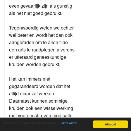
even gevaarlijk zijn als gunstig
als het niet goed gebruikt.
Tegenwoordig weten we echter
wel beter en wordt het dan ook
aangeraden om te allen tijde
een arts te raadplegen alvorens
er uiteraard geneeskundige
kruiden worden gebruikt.
Het kan immers niet
gegarandeerd worden dat het
altijd maar zal werken.
Daarnaast kunnen sommige
kruiden ook een wisselwerking
met voorgeschreven medicatie
hebben. Daardoor kan de
Deze website maakt gebruik van cookies...
Meer weten
Akkoord
werking van medicijnen