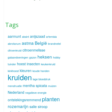
Tags
aarmunt
anijszaad
absint
artemisia
astma
België
abrotanum
brandnetel
citroenmelisse
citroenkruid
heksen
galaandoeningen
gazon
hobby
hoest
insecten
tuinder
keukenkruid
kleuren
kinkhoest
koude handen
kruiden
lage bloeddruk
mentha spicata
menstruatie
muizen
Nederland
negatieve energie
planten
ontstekingsremmend
rozemarijn
salie
siroop