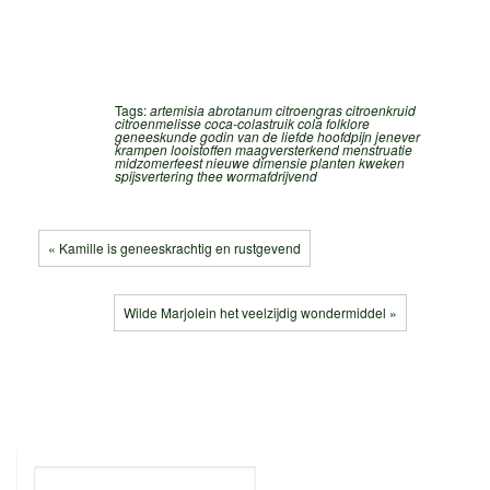
Tags:
artemisia abrotanum
citroengras
citroenkruid
citroenmelisse
coca-colastruik
cola
folklore
geneeskunde
godin van de liefde
hoofdpijn
jenever
krampen
looistoffen
maagversterkend
menstruatie
midzomerfeest
nieuwe dimensie
planten kweken
spijsvertering
thee
wormafdrijvend
« Kamille is geneeskrachtig en rustgevend
Wilde Marjolein het veelzijdig wondermiddel »