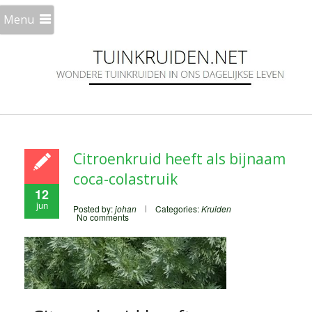
Menu
Citroenkruid heeft als bijnaam
coca-colastruik
12
jun
Posted by:
johan
Categories:
Kruiden
No comments