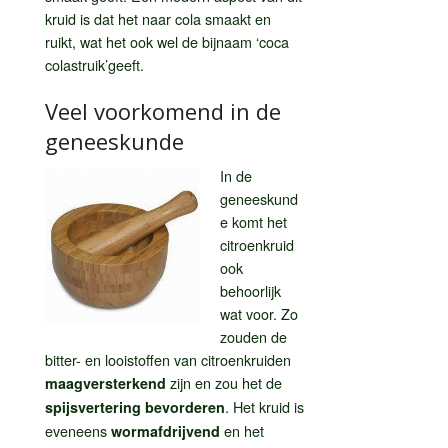
kruid is dat het naar cola smaakt en
ruikt, wat het ook wel de bijnaam ‘coca
colastruik’geeft.
Veel voorkomend in de
geneeskunde
In de
geneeskund
e komt het
citroenkruid
ook
behoorlijk
wat voor. Zo
zouden de
bitter- en looistoffen van citroenkruiden
zijn en zou het de
maagversterkend
. Het kruid is
spijsvertering bevorderen
eveneens
en het
wormafdrijvend