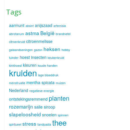
Tags
aarmunt
anijszaad
absint
artemisia
astma
België
abrotanum
brandnetel
citroenmelisse
citroenkruid
heksen
galaandoeningen
gazon
hobby
hoest
insecten
tuinder
keukenkruid
kleuren
kinkhoest
koude handen
kruiden
lage bloeddruk
mentha spicata
menstruatie
muizen
Nederland
negatieve energie
planten
ontstekingsremmend
rozemarijn
salie
siroop
slapeloosheid
snoeien
spinnen
thee
stress
spiritueel
tandpasta