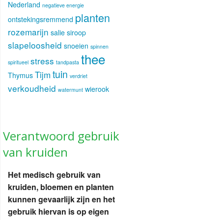
Nederland
negatieve energie
planten
ontstekingsremmend
rozemarijn
salie
siroop
slapeloosheid
snoeien
spinnen
thee
stress
spiritueel
tandpasta
tuin
Tijm
Thymus
verdriet
verkoudheid
wierook
watermunt
Verantwoord gebruik
van kruiden
Het medisch gebruik van
kruiden, bloemen en planten
kunnen gevaarlijk zijn en het
gebruik hiervan is op eigen