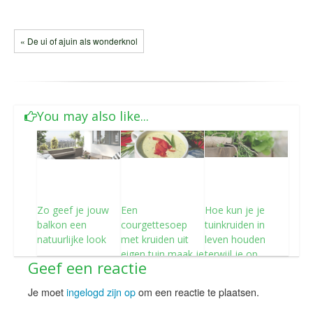
« De ui of ajuin als wonderknol
You may also like...
Zo geef je jouw
Een
Hoe kun je je
balkon een
courgettesoep
tuinkruiden in
natuurlijke look
met kruiden uit
leven houden
eigen tuin maak je
terwijl je op
Geef een reactie
zo
vakantie bent?
Je moet
ingelogd zijn op
om een reactie te plaatsen.