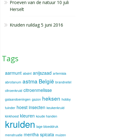
Proeven van de natuur 10 juli
Herselt
Kruiden ruildag 5 juni 2016
Tags
aarmunt
anijszaad
absint
artemisia
astma
België
abrotanum
brandnetel
citroenmelisse
citroenkruid
heksen
galaandoeningen
gazon
hobby
hoest
insecten
tuinder
keukenkruid
kleuren
kinkhoest
koude handen
kruiden
lage bloeddruk
mentha spicata
menstruatie
muizen