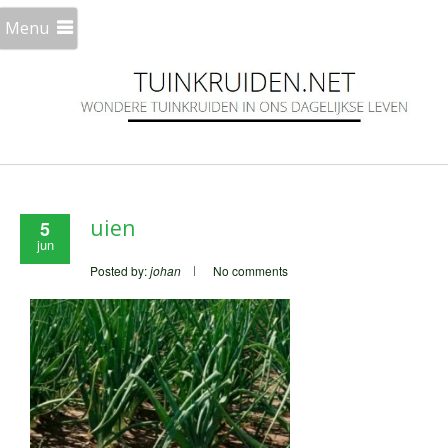
Menu
uien
5
jun
Posted by:
johan
No comments